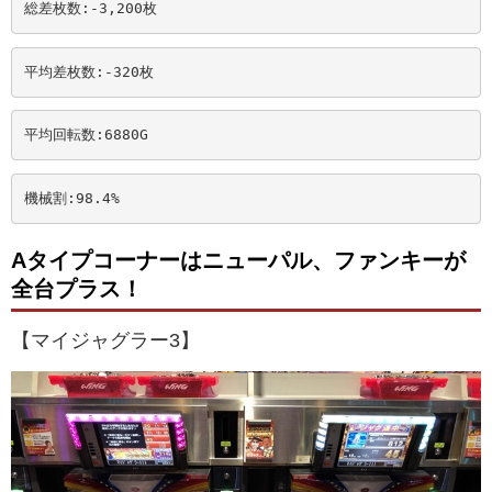
総差枚数:-3,200
枚
平均差枚数:-320
枚
平均回転数:6880
G
機械割:98.4
%
Aタイプコーナーはニューパル、ファンキーが
全台プラス！
【マイジャグラー3】