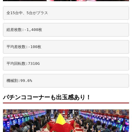
全15台中、5台がプラス
総差枚数:-1,400
枚
平均差枚数:-100
枚
平均回転数:7310
G
機械割:99.6
%
パチンココーナーも出玉感あり！