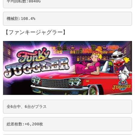
平均回転数:8840
G
機械割:108.4
%
【ファンキージャグラー】
全6台中、6台がプラス
総差枚数:+6,200
枚