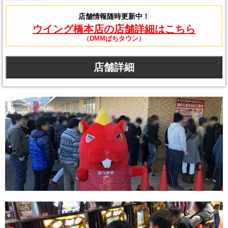
店舗情報随時更新中！
ウイング橋本店の店舗詳細はこちら
（DMMぱちタウン）
店舗詳細