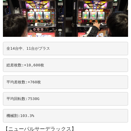
全14台中、11台がプラス
総差枚数:+10,600
枚
平均差枚数:+760
枚
平均回転数:7530
G
機械割:103.3
%
【ニューパルサーデラックス】