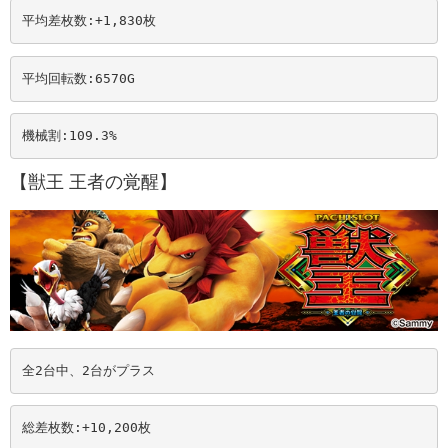
平均差枚数:+1,830
枚
平均回転数:6570
G
機械割:109.3
%
【獣王 王者の覚醒】
全2台中、2台がプラス
総差枚数:+10,200
枚