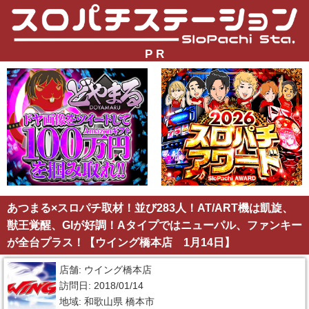
P R
あつまる×スロパチ取材！並び283人！AT/ART機は凱旋、
獣王覚醒、GIが好調！Aタイプではニューパル、ファンキー
が全台プラス！【ウイング橋本店 1月14日】
店舗: ウイング橋本店
訪問日: 2018/01/14
地域: 和歌山県 橋本市