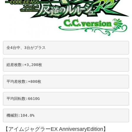
全4台中、3台がプラス
総差枚数:+3,200
枚
平均差枚数:+800
枚
平均回転数:6610
G
機械割:104.0
%
【アイムジャグラーEX AnniversaryEdition】