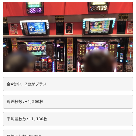
全4台中、2台がプラス
総差枚数:+4,500
枚
平均差枚数:+1,130
枚