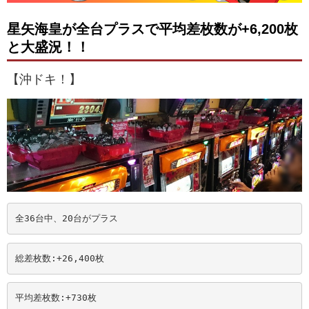
星矢海皇が全台プラスで平均差枚数が+6,200枚
と大盛況！！
【沖ドキ！】
全36台中、20台がプラス
総差枚数:+26,400
枚
平均差枚数:+730
枚