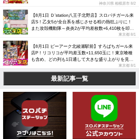
玉感に！
神奈川県 相模原市
8/2
【8月1日 Ｄ’station八王子北野店】スロパチガール来
店S！乙女5が全台系を感じさせる程の熱狂ぶりに！
また攻殻機動隊～炎炎2が平均差枚数+6,410枚を叩き
出した！
東京都
8/1
【8月1日 ピーアーク北綾瀬駅前】すろぱちガール来
店P！リコリコが平均差玉数+11,650玉に！東京喰種
も含め、どの列も1日通して大きな盛り上がりを見せ
ていた！
東京都
8/1
最新記事一覧