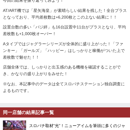
今回の結果を振り返ってみよう！
AT/ART機では「星矢海皇」が素晴らしい結果を残した！全台プラス
となっており、平均差枚数は+6,200枚とこの上ない結果に！！
設置台数の多い「バジ絆」も16台設置中11台がプラスとなり、平均
差枚数も+1,000枚オーバー！
Aタイプではジャグラーシリーズが全体的に盛り上がった！「ファ
ンキー」「ガールズ」「ハッピー」はしっかりと稼働がついた上で
差枚数で魅せた！！
店舗全体では、しっかりと出玉感のある機種を確認することがで
き、かなりの盛り上がりをみせた！
※なお、本記事中のデータは全てスロパチステーション独自調査に
よるものです。
同一店舗の結果記事一覧
スロパチ取材”光”！ニューアイムを筆頭に多くのジャ