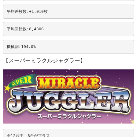
平均差枚数:+1,010
枚
平均回転数:8,430
G
機械割:104.0
%
【スーパーミラクルジャグラー】
全12台中、8台がプラス