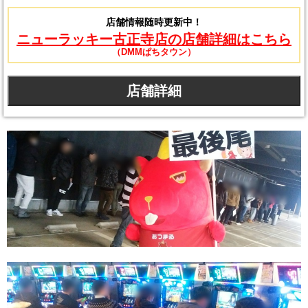
店舗情報随時更新中！
ニューラッキー古正寺店の店舗詳細はこちら
（DMMぱちタウン）
店舗詳細