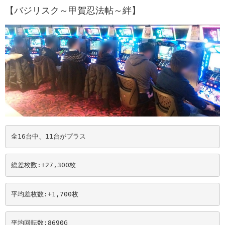
【バジリスク～甲賀忍法帖～絆】
全16台中、11台がプラス
総差枚数:+27,300
枚
平均差枚数:+1,700
枚
平均回転数:8690
G