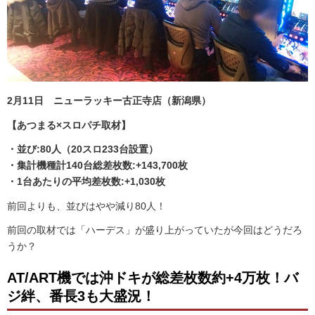
2月11日 ニューラッキー古正寺店（新潟県）
【あつまる×スロパチ取材】
・並び:80人（20スロ233台設置）
・集計機種計140台総差枚数:+143,700枚
・1台あたりの平均差枚数:+1,030枚
前回よりも、並びはやや減り80人！
前回の取材では「ハーデス」が盛り上がっていたが今回はどうだろ
うか？
AT/ART機では沖ドキが総差枚数約+4万枚！バ
ジ絆、番長3も大盛況！