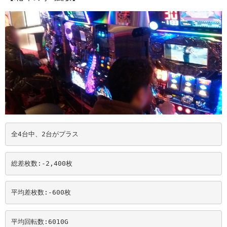
全4台中、2台がプラス
総差枚数:-2,400
枚
平均差枚数:-600
枚
平均回転数:6010
G