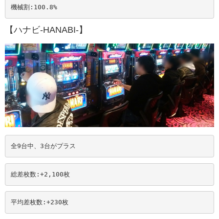
機械割:100.8
%
【ハナビ-HANABI-】
全9台中、3台がプラス
総差枚数:+2,100
枚
平均差枚数:+230
枚