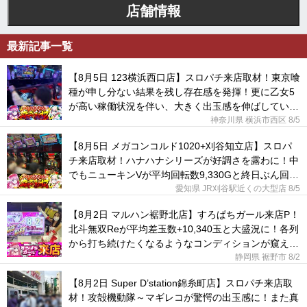
店舗情報
最新記事一覧
【8月5日 123横浜西口店】スロパチ来店取材！東京喰
種が申し分ない結果を残し存在感を発揮！更に乙女5
が高い稼働状況を伴い、大きく出玉感を伸ばしてい
た！
神奈川県 横浜市西区
8/5
【8月5日 メガコンコルド1020+刈谷知立店】スロパ
チ来店取材！ハナハナシリーズが好調さを露わに！中
でもニューキンVが平均回転数9,330Gと終日ぶん回さ
れていた！
愛知県 JR刈谷駅近くの大型店
8/5
【8月2日 マルハン裾野北店】すろぱちガール来店P！
北斗無双Reが平均差玉数+10,340玉と大盛況に！各列
から打ち続けたくなるようなコンディションが窺え
た！
静岡県 裾野市
8/2
【8月2日 Super D’station錦糸町店】スロパチ来店取
材！攻殻機動隊～マギレコが驚愕の出玉感に！また真