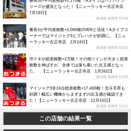
番長3が平均差枚数+2,170枚！Aタイプはハナハナシ
リーズが盛況となった！【ニューラッキー古正寺店
7月19日】
新潟県 長岡市 07/19
番長3が平均差枚数+2,000枚OVERと活況！Aタイプコ
ーナーではマイジャグ3とプレハナが好調に。【ニュ
ーラッキー古正寺店 2月24日】
新潟県 長岡市 02/24
沖ドキが総差枚数+2万枚！その他ツインが大きく総差
枚数を伸ばすが、全体では落ち着いた出玉感となっ
た。 【ニューラッキー古正寺店 1月26日】
新潟県 長岡市 01/26
マイジャグ3全16台総差枚数+17,400枚！北斗天昇も
好調！幅広い機種からまずまずの出玉感が確認でき
た！【ニューラッキー古正寺店 12月15日】
新潟県 長岡市 12/15
この店舗の結果一覧