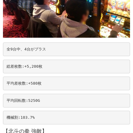
全9台中、4台がプラス
総差枚数:+5,200
枚
平均差枚数:+580
枚
平均回転数:5250
G
機械割:103.7
%
【北斗の拳 強敵】