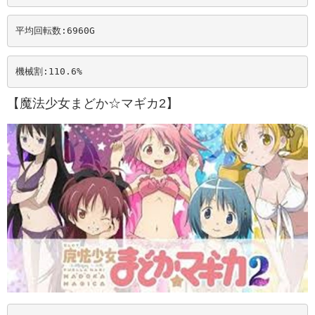
平均回転数:6960
G
機械割:110.6
%
【魔法少女まどか☆マギカ2】