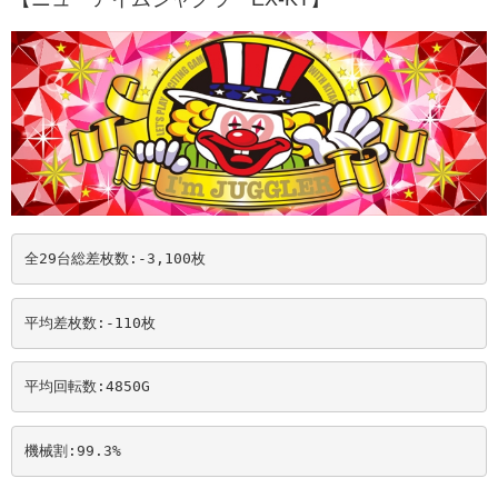
全29台総差枚数:-3,100
枚
平均差枚数:-110
枚
平均回転数:4850
G
機械割:99.3
%