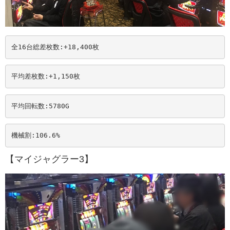
全16台総差枚数:+18,400
枚
平均差枚数:+1,150
枚
平均回転数:5780
G
機械割:106.6
%
【マイジャグラー3】