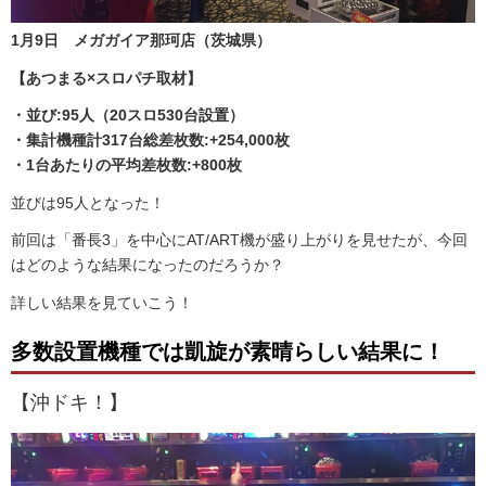
1月9日 メガガイア那珂店（茨城県）
【あつまる×スロパチ取材】
・並び:95人（20スロ530台設置）
・集計機種計317台総差枚数:+254,000枚
・1台あたりの平均差枚数:+800枚
並びは95人となった！
前回は「番長3」を中心にAT/ART機が盛り上がりを見せたが、今回
はどのような結果になったのだろうか？
詳しい結果を見ていこう！
多数設置機種では凱旋が素晴らしい結果に！
【沖ドキ！】