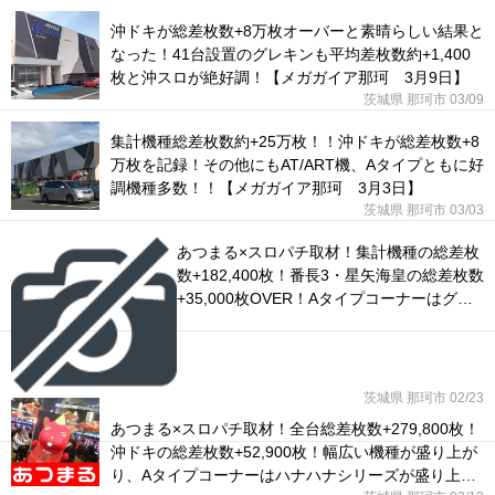
沖ドキが総差枚数+8万枚オーバーと素晴らしい結果と
なった！41台設置のグレキンも平均差枚数約+1,400
枚と沖スロが絶好調！【メガガイア那珂 3月9日】
茨城県 那珂市 03/09
集計機種総差枚数約+25万枚！！沖ドキが総差枚数+8
万枚を記録！その他にもAT/ART機、Aタイプともに好
調機種多数！！【メガガイア那珂 3月3日】
茨城県 那珂市 03/03
あつまる×スロパチ取材！集計機種の総差枚
数+182,400枚！番長3・星矢海皇の総差枚数
+35,000枚OVER！Aタイプコーナーはグレ
キンが盛り上がる！【メガガイア那珂 2月
23日】
茨城県 那珂市 02/23
あつまる×スロパチ取材！全台総差枚数+279,800枚！
沖ドキの総差枚数+52,900枚！幅広い機種が盛り上が
り、Aタイプコーナーはハナハナシリーズが盛り上が