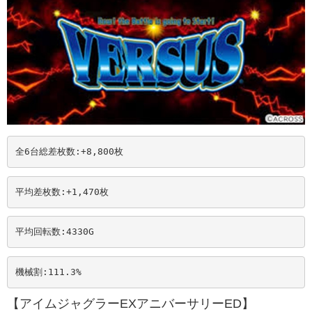
全6台総差枚数:+8,800
枚
平均差枚数:+1,470
枚
平均回転数:4330
G
機械割:111.3
%
【アイムジャグラーEXアニバーサリーED】