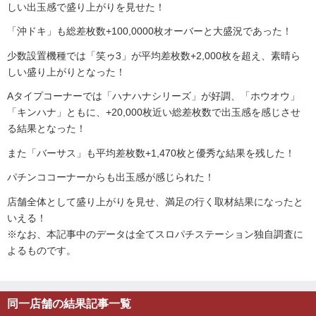
しい出玉感で盛り上がりを見せた！
「沖ドキ」も総差枚数+100,0000枚オーバーと大盛況であった！
少数設置機種では「笑ゥ3」が平均差枚数+2,000枚を超え、素晴ら
しい盛り上がりとなった！
Aタイプコーナーでは「ハナハナシリーズ」が好調、「ホウオウ」
「キンハナ」ともに、+20,000枚近い総差枚数で出玉感を感じさせ
る結果となった！
また「バーサス」も平均差枚数+1,470枚と優秀な結果を残した！
パチンココーナーからも出玉感が感じられた！
店舗全体として盛り上がりを見せ、満足の行く取材結果になったと
いえる！
※なお、本記事中のデータは全てスロパチステーション独自調査に
よるものです。
同一店舗の結果記事一覧