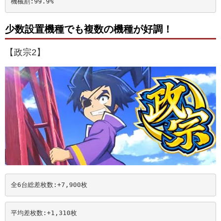
機械割:99.9
%
少数設置機種でも複数の機種が好調！
【政宗2】
全6台総差枚数:+7,900
枚
平均差枚数:+1,310
枚