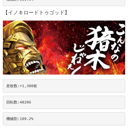
【イノキロードトゥゴッド】
差枚数:+1,300
枚
回転数:4820
G
機械割:109.2
%