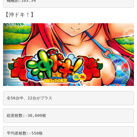
機械割:103.3
%
【沖ドキ！】
全56台中、22台がプラス
総差枚数:-30,600
枚
平均差枚数:-550
枚