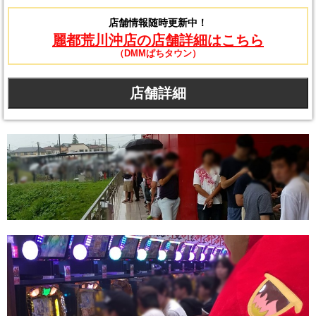
店舗情報随時更新中！
麗都荒川沖店の店舗詳細はこちら
（DMMぱちタウン）
店舗詳細