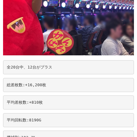
全20台中、12台がプラス
総差枚数:+16,200
枚
平均差枚数:+810
枚
平均回転数:8190
G