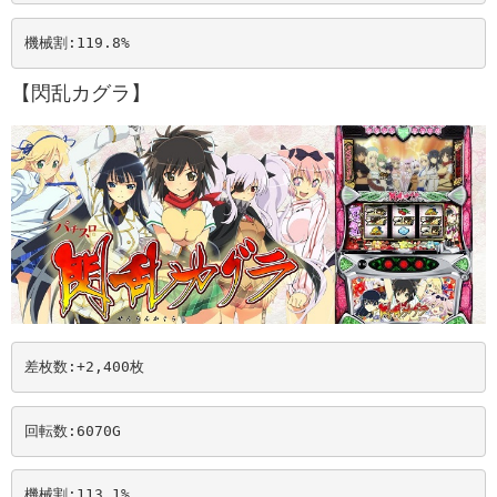
機械割:119.8
%
【閃乱カグラ】
差枚数:+2,400
枚
回転数:6070
G
機械割:113.1
%