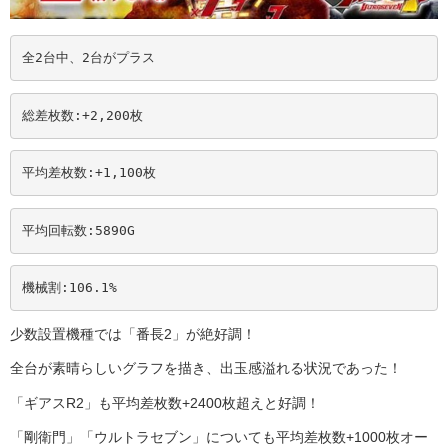
全2台中、2台がプラス
総差枚数:+2,200
枚
平均差枚数:+1,100
枚
平均回転数:5890
G
機械割:106.1
%
少数設置機種では「番長2」が絶好調！
全台が素晴らしいグラフを描き、出玉感溢れる状況であった！
「ギアスR2」も平均差枚数+2400枚超えと好調！
「剛衛門」「ウルトラセブン」についても平均差枚数+1000枚オー