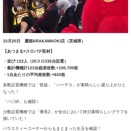
10月20日 麗都ARAKAWAOKI店（茨城県）
【あつまる×スロパチ取材】
・並び:122人（20スロ336台設置）
・集計機種計123台総差枚数:+100,700枚
・1台あたりの平均差枚数:+820枚
多数設置機種では「凱旋」「ハーデス」が素晴らしい盛り上がりと
なった！
「バジ絆」も健闘！
少数設置機種では「番長2」が全台において終日素晴らしいグラフを
描いていた！
バラエティーコーナーからもまとまった出玉を確認！