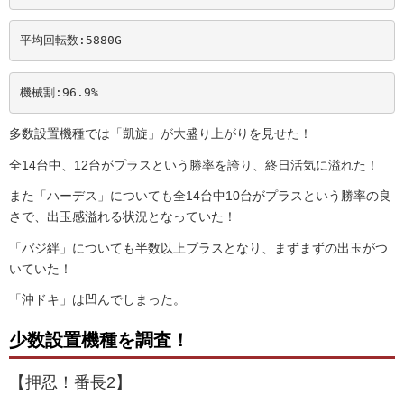
平均回転数:5880
G
機械割:96.9
%
多数設置機種では「凱旋」が大盛り上がりを見せた！
全14台中、12台がプラスという勝率を誇り、終日活気に溢れた！
また「ハーデス」についても全14台中10台がプラスという勝率の良
さで、出玉感溢れる状況となっていた！
「バジ絆」についても半数以上プラスとなり、まずまずの出玉がつ
いていた！
「沖ドキ」は凹んでしまった。
少数設置機種を調査！
【押忍！番長2】