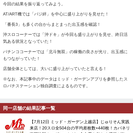
今回の結果を振り返ってみよう。
AT/ART機では「バジ絆」を中心に盛り上がりを見せた！
「番長3」も多くの台からまとまった出玉感を確認！
沖スロコーナーでは「沖ドキ」が今回も盛り上がりを見せ、終日活
気ある状況となっていた！
パチンココーナーでは「北斗無双」の稼働の良さが光り、出玉感に
もつながっていた！
店舗全体としては、大いに盛り上がっていたと言える！
※なお、本記事中のデータは
ミッド・
ガーデンアプリを参照したス
ロパチステーション独自調査によるものです。
同一店舗の結果記事一覧
【7月12日 ミッド・ガーデン上越店】じゅりそん実践
来店！20スロ全504台の平均差枚数+440枚！カバネリ