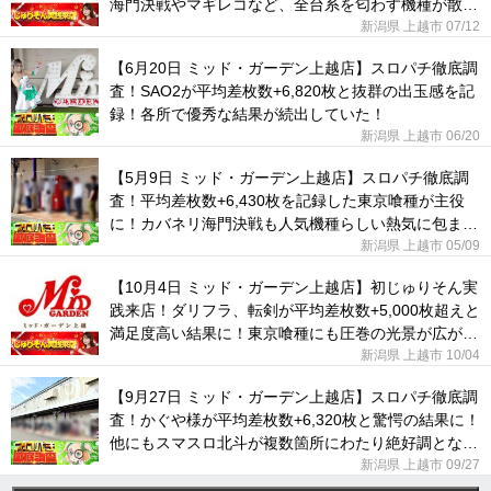
海門決戦やマギレコなど、全台系を匂わす機種が散見
された！
新潟県 上越市 07/12
【6月20日 ミッド・ガーデン上越店】スロパチ徹底調
査！SAO2が平均差枚数+6,820枚と抜群の出玉感を記
録！各所で優秀な結果が続出していた！
新潟県 上越市 06/20
【5月9日 ミッド・ガーデン上越店】スロパチ徹底調
査！平均差枚数+6,430枚を記録した東京喰種が主役
に！カバネリ海門決戦も人気機種らしい熱気に包まれ
ていた！
新潟県 上越市 05/09
【10月4日 ミッド・ガーデン上越店】初じゅりそん実
践来店！ダリフラ、転剣が平均差枚数+5,000枚超えと
満足度高い結果に！東京喰種にも圧巻の光景が広がっ
ていた！
新潟県 上越市 10/04
【9月27日 ミッド・ガーデン上越店】スロパチ徹底調
査！かぐや様が平均差枚数+6,320枚と驚愕の結果に！
他にもスマスロ北斗が複数箇所にわたり絶好調となっ
た！
新潟県 上越市 09/27