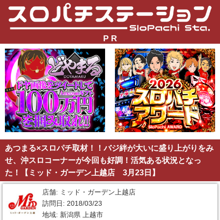
P R
あつまる×スロパチ取材！！バジ絆が大いに盛り上がりをみ
せ、沖スロコーナーが今回も好調！活気ある状況となっ
た！【ミッド・ガーデン上越店 3月23日】
店舗: ミッド・ガーデン上越店
訪問日: 2018/03/23
地域: 新潟県 上越市