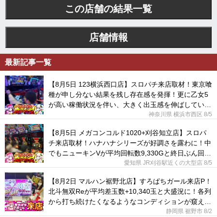
この店舗の結果一覧
店舗情報
最新記事一覧
【8月5日 123横浜西口店】スロパチ来店取材！東京喰
種が申し分ない結果を残し存在感を発揮！更に乙女5
が高い稼働状況を伴い、大きく出玉感を伸ばしてい
た！
神奈川県 横浜市西区
8/5
【8月5日 メガコンコルド1020+刈谷知立店】スロパ
チ来店取材！ハナハナシリーズが好調さを露わに！中
でもニューキンVが平均回転数9,330Gと終日ぶん回さ
れていた！
愛知県 JR刈谷駅近くの大型店
8/5
【8月2日 マルハン裾野北店】すろぱちガール来店P！
北斗無双Reが平均差玉数+10,340玉と大盛況に！各列
から打ち続けたくなるようなコンディションが窺え
た！
静岡県 裾野市
8/2