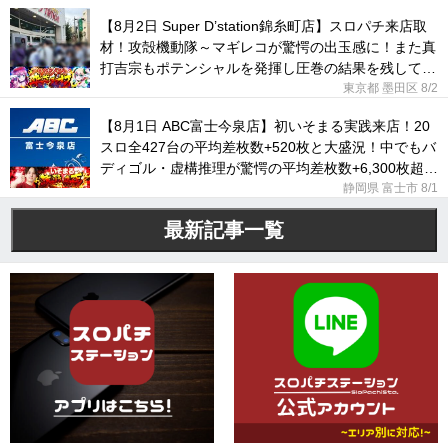
【8月2日 Super D’station錦糸町店】スロパチ来店取
材！攻殻機動隊～マギレコが驚愕の出玉感に！また真
打吉宗もポテンシャルを発揮し圧巻の結果を残してい
た！
東京都 墨田区
8/2
【8月1日 ABC富士今泉店】初いそまる実践来店！20
スロ全427台の平均差枚数+520枚と大盛況！中でもバ
ディゴル・虚構推理が驚愕の平均差枚数+6,300枚超え
に！
静岡県 富士市
8/1
最新記事一覧