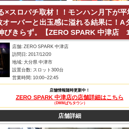
る×スロパチ取材！！モンハン月下が平
00枚オーバーと出玉感に溢れる結果に！A
びきらず。【ZERO SPARK 中津店 1
店舗: ZERO SPARK 中津店
訪問日: 2017/12/20
地域: 大分県 中津市
設置台数: スロット300台
営業時間: 10:00~22:45
店舗情報随時更新中！
ZERO SPARK 中津店の店舗詳細はこちら
（DMMぱちタウン）
店舗詳細