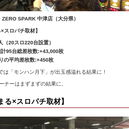
 ZERO SPARK 中津店（大分県）
×スロパチ取材】
人（20スロ220台設置）
95台総差枚数:+43,000枚
りの平均差枚数:+450枚
T機では「モンハン月下」が出玉感溢れる結果に！
コーナーはまずまずの結果に。
まる×スロパチ取材】