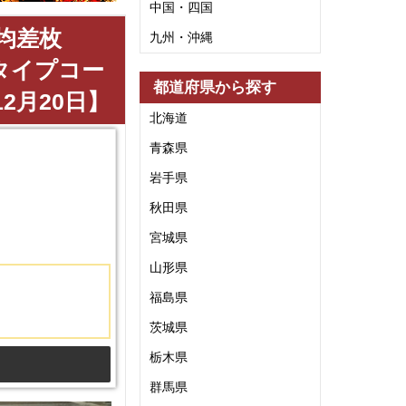
中国・四国
均差枚
九州・沖縄
タイプコー
都道府県から探す
2月20日】
北海道
青森県
岩手県
秋田県
宮城県
山形県
福島県
茨城県
栃木県
群馬県