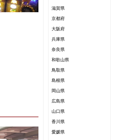
滋賀県
京都府
大阪府
兵庫県
奈良県
和歌山県
鳥取県
島根県
岡山県
広島県
山口県
香川県
愛媛県