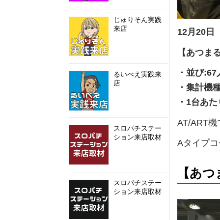
じゅりそん実践
来店
12月20日
【あつまる
・並び:67
るいべえ実践来
店
・集計機種計
・1台あた
AT/AR
スロパチステー
ション来店取材
Aタイプ
【あつ
スロパチステー
ション来店取材