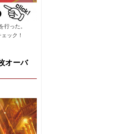
】を行った。
チェック！
0枚オーバ