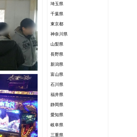
埼玉県
千葉県
東京都
神奈川県
山梨県
長野県
新潟県
富山県
石川県
福井県
静岡県
愛知県
岐阜県
三重県