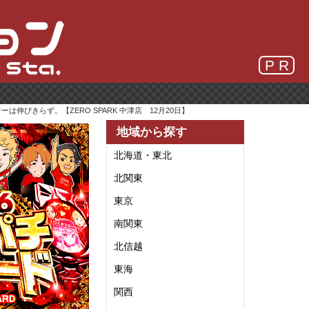
P R
伸びきらず。【ZERO SPARK 中津店 12月20日】
地域から探す
北海道・東北
北関東
東京
南関東
北信越
東海
関西