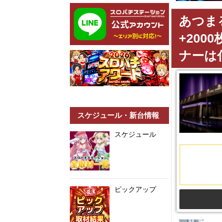
あつま
+20
ナーは伸
スケジュール・新台情報
スケジュール
ピックアップ