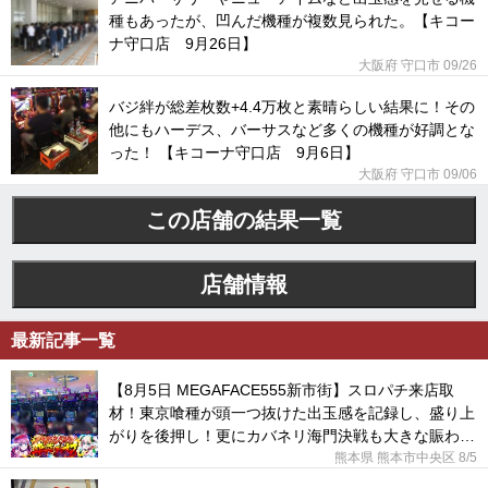
種もあったが、凹んだ機種が複数見られた。【キコー
ナ守口店 9月26日】
大阪府 守口市 09/26
バジ絆が総差枚数+4.4万枚と素晴らしい結果に！その
他にもハーデス、バーサスなど多くの機種が好調とな
った！ 【キコーナ守口店 9月6日】
大阪府 守口市 09/06
この店舗の結果一覧
店舗情報
最新記事一覧
【8月5日 MEGAFACE555新市街】スロパチ来店取
材！東京喰種が頭一つ抜けた出玉感を記録し、盛り上
がりを後押し！更にカバネリ海門決戦も大きな賑わい
を見せた！
熊本県 熊本市中央区
8/5