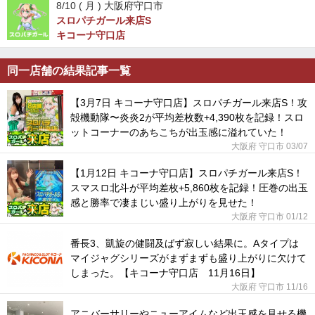
8/10 (
月
) 大阪府守口市
スロパチガール来店S
キコーナ守口店
同一店舗の結果記事一覧
【3月7日 キコーナ守口店】スロパチガール来店S！攻
殻機動隊〜炎炎2が平均差枚数+4,390枚を記録！スロ
ットコーナーのあちこちが出玉感に溢れていた！
大阪府 守口市 03/07
【1月12日 キコーナ守口店】スロパチガール来店S！
スマスロ北斗が平均差枚+5,860枚を記録！圧巻の出玉
感と勝率で凄まじい盛り上がりを見せた！
大阪府 守口市 01/12
番長3、凱旋の健闘及ばず寂しい結果に。Aタイプは
マイジャグシリーズがまずまずも盛り上がりに欠けて
しまった。【キコーナ守口店 11月16日】
大阪府 守口市 11/16
アニバーサリーやニューアイムなど出玉感を見せる機