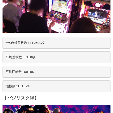
全5台総差枚数:+1,600
枚
平均差枚数:+310
枚
平均回転数:6010
G
機械割:101.7
%
【バジリスク絆】