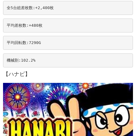
全5台総差枚数:+2,400
枚
平均差枚数:+480
枚
平均回転数:7290
G
機械割:102.2
%
【ハナビ】