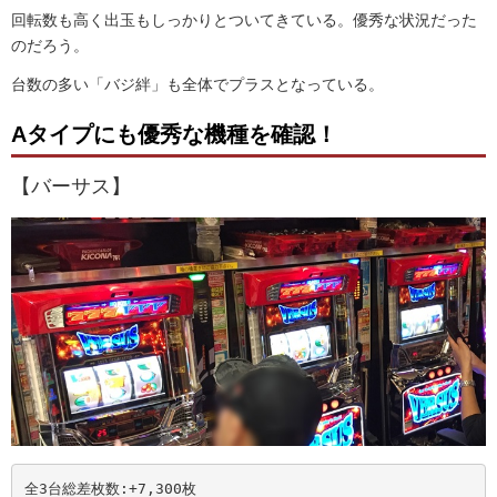
回転数も高く出玉もしっかりとついてきている。優秀な状況だった
のだろう。
台数の多い「バジ絆」も全体でプラスとなっている。
Aタイプにも優秀な機種を確認！
【バーサス】
全3台総差枚数:+7,300
枚