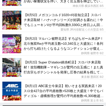
が高い稼働状況を伴い、大きく出玉感を伸ばしてい
た！
神奈川県 横浜市西区
8/5
【8月5日 メガコンコルド1020+刈谷知立店】スロパ
チ来店取材！ハナハナシリーズが好調さを露わに！中
でもニューキンVが平均回転数9,330Gと終日ぶん回さ
れていた！
愛知県 JR刈谷駅近くの大型店
8/5
【8月2日 マルハン裾野北店】すろぱちガール来店P！
北斗無双Reが平均差玉数+10,340玉と大盛況に！各列
から打ち続けたくなるようなコンディションが窺え
た！
静岡県 裾野市
8/2
【8月2日 Super D’station錦糸町店】スロパチ来店取
材！攻殻機動隊～マギレコが驚愕の出玉感に！また真
打吉宗もポテンシャルを発揮し圧巻の結果を残してい
た！
東京都 墨田区
8/2
【8月1日 ABC富士今泉店】初いそまる実践来店！20
スロ全427台の平均差枚数+520枚と大盛況！中でもバ
ディゴル・虚構推理が驚愕の平均差枚数+6,300枚超え
に！
静岡県 富士市
8/1