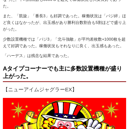
た。
また、「凱旋」「番長3」も好調であった。稼働状況は「バジ絆」ほ
ど良くはなかったが、出玉感があり勝利台数割合も5割ほどで盛り上
がった。
少数設置機種では「バジ3」「北斗強敵」が平均差枚数+1000枚を超
えて好調であった。稼働状況もそれなりに良く、出玉感もあった。
「ハーデス」は残念な結果であった。
Aタイプコーナーでも主に多数設置機種が盛り
上がった。
【ニューアイムジャグラーEX】