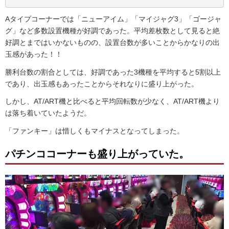
Aタイプコーナーでは「ニューアイム」「マイジャグ3」「ゴージャ
グ」など多数設置機種が好調であった。平均差枚数として見ると絶
好調とまではいかないものの、設置台数が多いことからかなりの出
玉感があった！！
勝利台数の割合としては、好調であった3機種を平均すると5割以上
であり、出玉感もあったことからそれなりに盛り上がった。
しかし、AT/ART機と比べると平均回転数が少なく、AT/ART機より
は落ち着いていたようだ。
「ファンキー」は惜しくもマイナスとなってしまった。
パチンココーナーも盛り上がっていた。