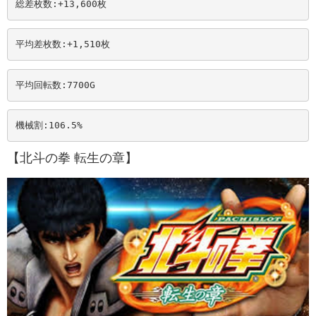
総差枚数:+13,600
枚
平均差枚数:+1,510
枚
平均回転数:7700
G
機械割:106.5
%
【北斗の拳 転生の章】