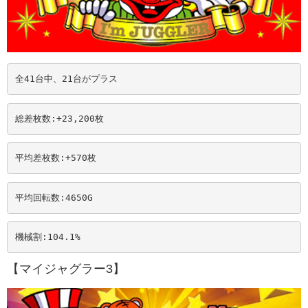
全41台中、21台がプラス
総差枚数:+23,200
枚
平均差枚数:+570
枚
平均回転数:4650
G
機械割:104.1
%
【マイジャグラー3】