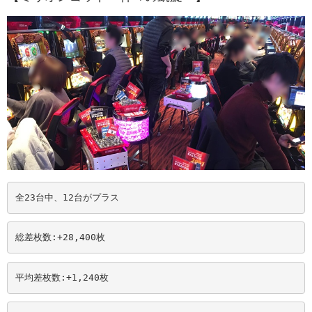
全23台中、12台がプラス
総差枚数:+28,400
枚
平均差枚数:+1,240
枚