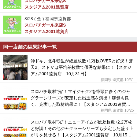
スロパチガール来店S
スタジアム2001遠賀店
8/28 (
金
) 福岡県遠賀郡
スロパチガール来店S
スタジアム2001遠賀店
同一店舗の結果記事一覧
沖ドキ、北斗転生が総差枚数+1万枚OVERと好況！蒼
天2、ストⅤは平均差枚数で優秀な結果に！【スタジ
アム2001遠賀店 10月31日】
福岡県 遠賀郡 10/31
スロパチ取材”光”！マイジャグ2を筆頭に多くのジャ
グラーシリーズが安定した出玉感を演出！稼働も良
く、充実した取材結果に！【スタジアム2001遠賀
店 10月25日】
福岡県 遠賀郡 10/25
スロパチ取材”光”！ニューアイムが総差枚数+2.2万枚
と好調！その他ジャグラーシリーズも安定した盛り上
がりを見せる！【スタジアム2001遠賀店 10月15