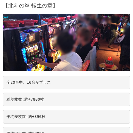
【北斗の拳 転生の章】
全20台中、10台がプラス
総差枚数:約+7800枚
平均差枚数:約+390枚