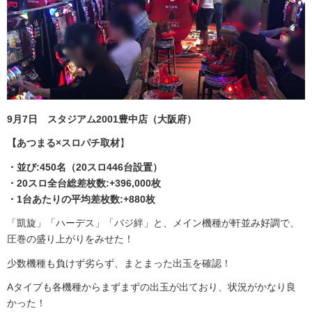
9月7日 スタジアム2001豊中店（大阪府）
【あつまる×スロパチ取材
】
・並び:450名（20スロ446台設置）
・20スロ全台総差枚数:+396,000枚
・1台あたりの平均差枚数:+880枚
「凱旋」「ハーデス」「バジ絆」と、メイン機種が軒並み好調で、
圧巻の盛り上がりをみせた！
少数機種も負けず劣らず、まとまった出玉を確認！
Aタイプも各機種からまずまずの出玉が出ており、状況がかなり良
かった！