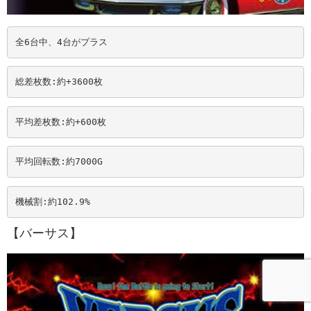
全6台中、4台がプラス
総差枚数:約+3600枚
平均差枚数:約+600枚
平均回転数:約7000G
機械割:約102.9%
【バーサス】