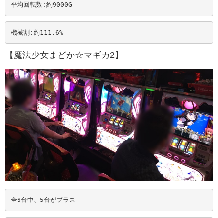
平均回転数:約9000G
機械割:約111.6%
【魔法少女まどか☆マギカ2】
全6台中、5台がプラス