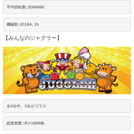
平均回転数:約6600G
機械割:約104.1%
【みんなのジャグラー】
全4台中、3台がプラス
総差枚数:約+1800枚