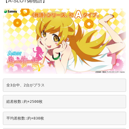
【A-SLOT偽物語】
全3台中、2台がプラス
総差枚数:約+2500枚
平均差枚数:約+830枚