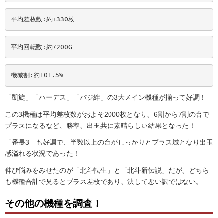
平均差枚数:約+330枚
平均回転数:約7200G
機械割:約101.5%
「凱旋」「ハーデス」「バジ絆」の3大メイン機種が揃って好調！
この3機種は平均差枚数がおよそ2000枚となり、6割から7割の台で
プラスになるなど、勝率、出玉共に素晴らしい結果となった！
「番長3」も好調で、半数以上の台がしっかりとプラス域となり出玉
感溢れる状況であった！
伸び悩みをみせたのが「北斗転生」と「北斗新伝説」だが、どちら
も機種合計で見るとプラス差枚であり、決して悪い訳ではない。
その他の機種を調査！