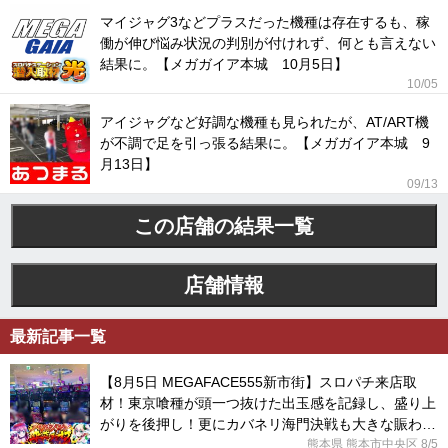
マイジャグ3などプラスだった機種は存在するも、稼
働が伸び悩み状況の判別が付けれず、何とも言えない
結果に。【メガガイア本城 10月5日】
10/05
アイジャグなど好調な機種も見られたが、AT/ART機
が不調で足を引っ張る結果に。【メガガイア本城 9
月13日】
09/13
この店舗の結果一覧
店舗情報
最新記事一覧
【8月5日 MEGAFACE555新市街】スロパチ来店取
材！東京喰種が頭一つ抜けた出玉感を記録し、盛り上
がりを後押し！更にカバネリ海門決戦も大きな賑わい
を見せた！
熊本県 熊本市中央区
8/5