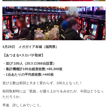
3月29日 メガガイア本城（福岡県）
【あつまる×スロパチ取材】
・並び:100人（20スロ368台設置）
・集計機種計195台総差枚数:+85,300枚
・1台あたりの平均差枚数:+440枚
並び人数は前回と大きく変わらず、100人となった！
前回取材時には「凱旋」が盛り上がりをみせたが、今回はどうなっ
ただろうか。
早速、詳しくみていこう。