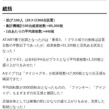
総括
・並び:100人（20スロ368台設置）
・集計機種計195台総差枚数:+85,300枚
・1台あたりの平均差枚数:+440枚
AT/ART機で好調となったのは「番長3」！プラス域での推移は設置
台数の半数以下であったが、総差枚数+31,100枚と活気ある状況と
なった！
「まどマギ2」は全9台中6台がプラスとなり平均差枚数+1,320枚と
盛り上がりをみせた！
Aタイプでは「マイジャグⅢ」が総差枚数+17,900枚となり出玉感を
確認できた！
平均回転数が3000回転台となったものの、「ファンキー」「アイジ
ャグ」もまずまずの出玉感と健闘した！
店舗全体としては稼働の割にかなりの盛り上がりをみせ、充実した
取材になった！