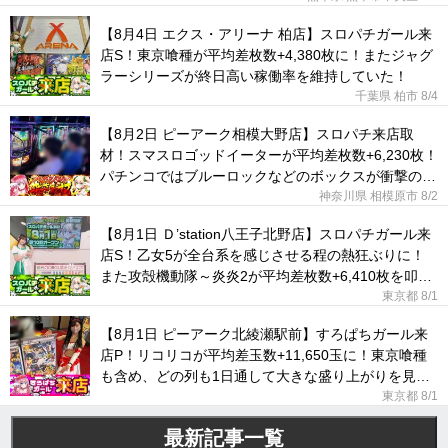
【8月4日 エクス・アリーナ 柏店】スロパチガール来
店S！東京喰種が平均差枚数+4,380枚に！またジャグ
ラーシリーズが終日高い稼働率を維持していた！
千葉県 柏市
8/4
【8月2日 ピーアーク相模大野店】スロパチ来店取
材！スマスロゴッドイーターが平均差枚数+6,230枚！
パチンコではブルーロックなどのボックスが衝撃の出
玉感に！
神奈川県 相模原市
8/2
【8月1日 Ｄ’station八王子北野店】スロパチガール来
店S！乙女5が全台系を感じさせる程の熱狂ぶりに！
また攻殻機動隊～炎炎2が平均差枚数+6,410枚を叩き
出した！
東京都
8/1
【8月1日 ピーアーク北綾瀬駅前】すろぱちガール来
店P！リコリコが平均差玉数+11,650玉に！東京喰種
も含め、どの列も1日通して大きな盛り上がりを見せ
ていた！
東京都
8/1
最新記事一覧