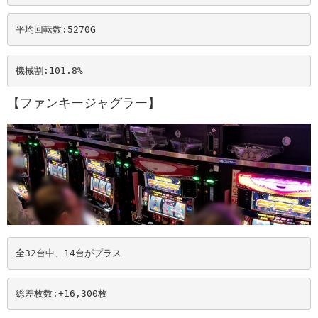
平均回転数:5270
G
機械割:101.8
%
【ファンキージャグラー】
全32台中、14台がプラス
総差枚数:+16,300
枚