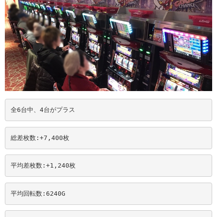
全6台中、4台がプラス
総差枚数:+7,400
枚
平均差枚数:+1,240
枚
平均回転数:6240
G