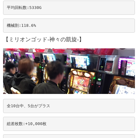
平均回転数:5330
G
機械割:118.6
%
【ミリオンゴッド-神々の凱旋-】
全10台中、5台がプラス
総差枚数:+10,000
枚