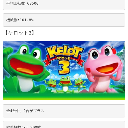
平均回転数:6350
G
機械割:101.8
%
【ケロット3】
全4台中、2台がプラス
総差枚数:-1,300
枚