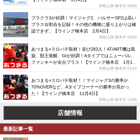
和歌山県 橋本市 03/04
ブラクラ3が好調！マイジャグ2、パルサーSP2は高い
プラス台割合を記録！その他の機種に盛り上がりは確
認できず。【ウイング橋本店 2月4日】
和歌山県 橋本市 02/04
あつまる×スロパチ取材！並び283人！AT/ART機は凱
旋、獣王覚醒、GIが好調！Aタイプではニューパル、
ファンキーが全台プラス！【ウイング橋本店 1月14
日】
和歌山県 橋本市 01/14
あつまる×スロパチ取材！！マイジャグ3の勝率が
70%OVERなど、Aタイプコーナーの勝率が高かっ
た！【ウイング橋本店 11月4日】
和歌山県 橋本市 11/04
店舗情報
最新記事一覧