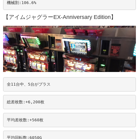
機械割:106.6
%
【アイムジャグラーEX-Anniversary Edition】
全11台中、5台がプラス
総差枚数:+6,200
枚
平均差枚数:+560
枚
平均回転数:6050
G