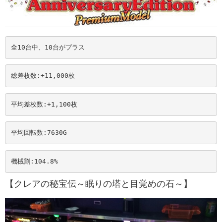
全10台中、10台がプラス
総差枚数:+11,000
枚
平均差枚数:+1,100
枚
平均回転数:7630
G
機械割:104.8
%
【クレアの秘宝伝～眠りの塔と目覚めの石～】