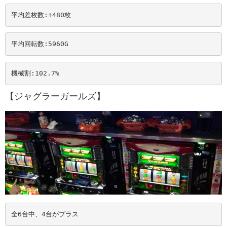
平均差枚数:+480
枚
平均回転数:5960
G
機械割:102.7
%
【ジャグラーガールズ】
全6台中、4台がプラス