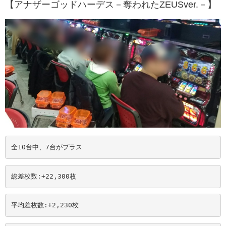
【アナザーゴッドハーデス－奪われたZEUSver.－】
全10台中、7台がプラス
総差枚数:+22,300
枚
平均差枚数:+2,230
枚