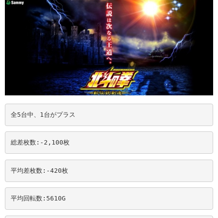
全5台中、1台がプラス
総差枚数:-2,100
枚
平均差枚数:-420
枚
平均回転数:5610
G