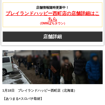
店舗情報随時更新中！
プレイランドハッピー西町店の店舗詳細はこ
ちら
（DMMぱちタウン）
店舗詳細
1月18日 プレイランドハッピー西町店（北海道）
【あつまる×スロパチ取材】