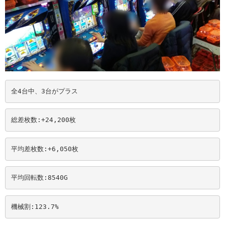
全4台中、3台がプラス
総差枚数:+24,200
枚
平均差枚数:+6,050
枚
平均回転数:8540
G
機械割:123.7
%