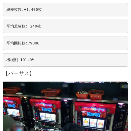
総差枚数:+1,400
枚
平均差枚数:+240
枚
平均回転数:7900
G
機械割:101.0
%
【バーサス】