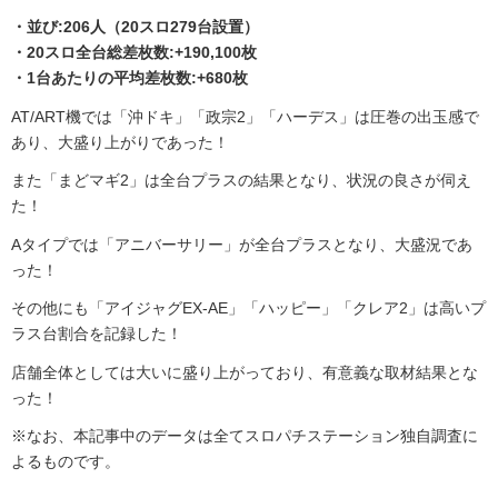
・並び:206人（20スロ279台設置）
・20スロ全台総差枚数:+190,100枚
・1台あたりの平均差枚数:+680枚
AT/ART機では「沖ドキ」「政宗2」「ハーデス」は圧巻の出玉感で
あり、大盛り上がりであった！
また「まどマギ2」は全台プラスの結果となり、状況の良さが伺え
た！
Aタイプでは「アニバーサリー」が全台プラスとなり、大盛況であ
った！
その他にも「アイジャグEX-AE」「ハッピー」「クレア2」は高いプ
ラス台割合を記録した！
店舗全体としては大いに盛り上がっており、有意義な取材結果とな
った！
※なお、本記事中のデータは全てスロパチステーション独自調査に
よるものです。