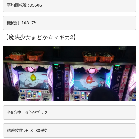
平均回転数:8560
G
機械割:108.7
%
【魔法少女まどか☆マギカ2】
全6台中、6台がプラス
総差枚数:+13,800
枚