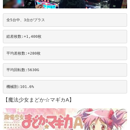
全5台中、3台がプラス
総差枚数:+1,400
枚
平均差枚数:+280
枚
平均回転数:5630
G
機械割:101.6
%
【魔法少女まどか☆マギカA】