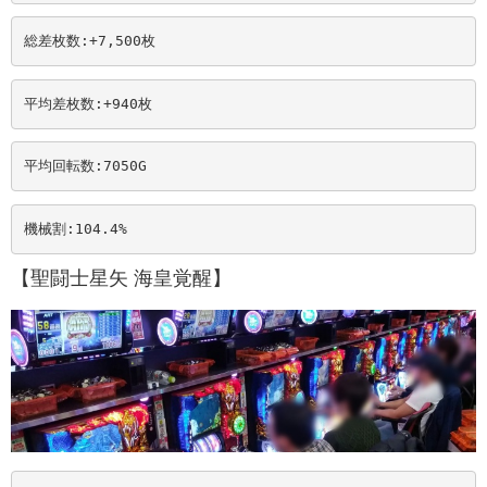
総差枚数:+7,500
枚
平均差枚数:+940
枚
平均回転数:7050
G
機械割:104.4
%
【聖闘士星矢 海皇覚醒】