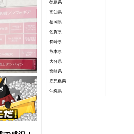
徳島県
高知県
福岡県
佐賀県
長崎県
熊本県
大分県
宮崎県
鹿児島県
沖縄県