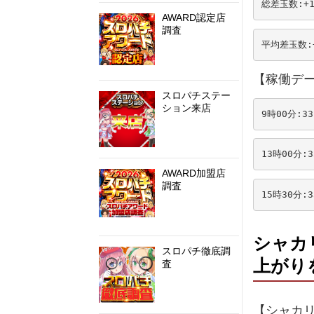
総差玉数:+1
AWARD認定店
調査
平均差玉数:+
【稼働デー
スロパチステー
ション来店
9時00分:3
13時00分:
AWARD加盟店
調査
15時30分:
シャカ
スロパチ徹底調
上がり
査
【シャカリ