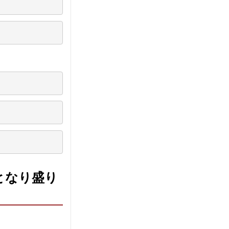
となり盛り