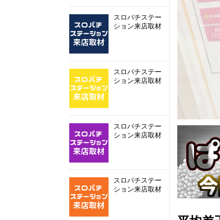
スロパチステー
ション来店取材
スロパチステー
ション来店取材
スロパチステー
ション来店取材
スロパチステー
ション来店取材