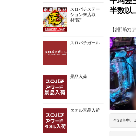
平均差
半数以
スロパチステー
ション来店取
材“匠”
【緋弾のア
スロパチガール
景品入荷
タオル景品入荷
全33台中、