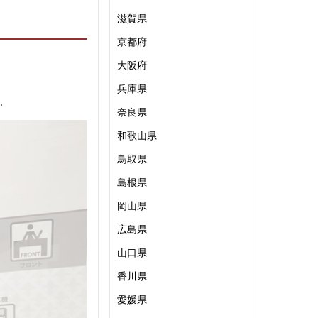
滋賀県
京都府
大阪府
兵庫県
。
奈良県
和歌山県
鳥取県
島根県
岡山県
広島県
山口県
香川県
愛媛県