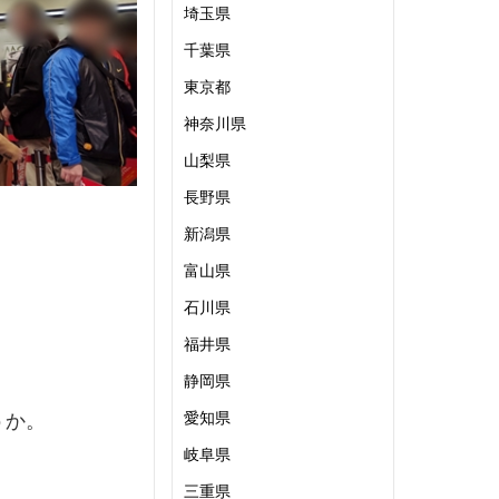
埼玉県
千葉県
東京都
神奈川県
山梨県
長野県
新潟県
富山県
石川県
福井県
静岡県
愛知県
うか。
岐阜県
三重県