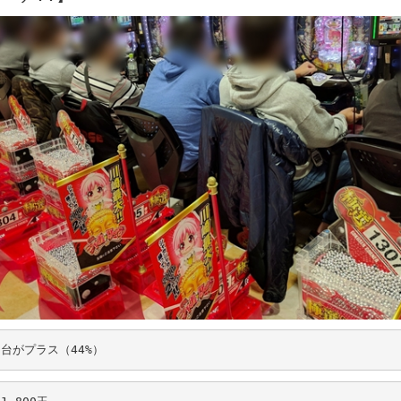
8台がプラス（44%）