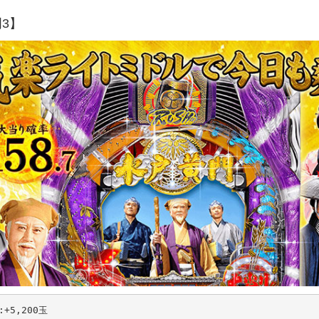
3】
+5,200
玉