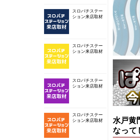
スロパチステー
ション来店取材
スロパチステー
ション来店取材
スロパチステー
ション来店取材
スロパチステー
水戸黄
ション来店取材
なって