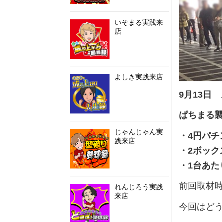
いそまる実践来
店
よしき実践来店
9月13日
ぱちまる
じゃんじゃん実
・4円パチ
践来店
・2ボックス
・1台あた
前回取材
れんじろう実践
来店
今回はど