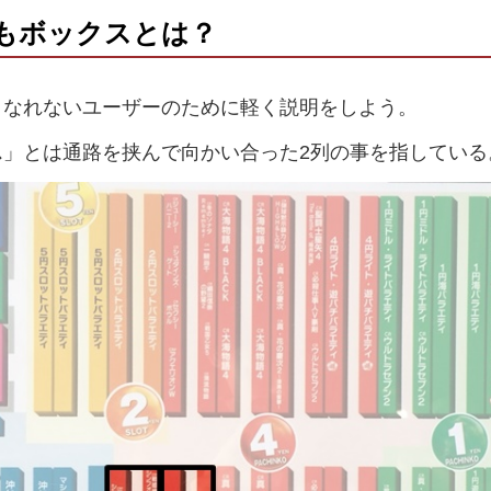
もボックスとは？
きなれないユーザーのために軽く説明をしよう。
ス
」とは通路を挟んで向かい合った2列の事を指している