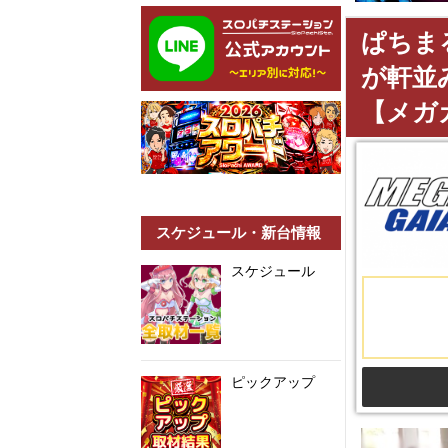
ぱちま
が軒並
【メガ
スケジュール・新台情報
スケジュール
ピックアップ