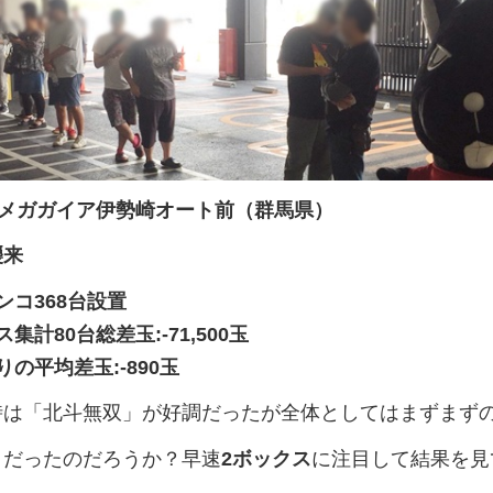
 メガガイア伊勢崎オート前（群馬県）
襲来
ンコ368台設置
集計80台総差玉:-71,500玉
りの平均差玉:-890玉
時は「北斗無双」が好調だったが全体としてはまずまず
うだったのだろうか？早速
2ボックス
に注目して結果を見