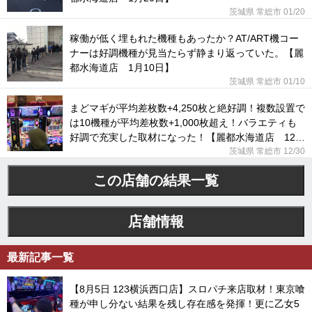
茨城県 常総市 01/20
稼働が低く埋もれた機種もあったか？AT/ART機コー
ナーは好調機種が見当たらず静まり返っていた。【麗
都水海道店 1月10日】
茨城県 常総市 01/10
まどマギが平均差枚数+4,250枚と絶好調！複数設置で
は10機種が平均差枚数+1,000枚超え！バラエティも
好調で充実した取材になった！【麗都水海道店 12月
30日】
茨城県 常総市 12/30
この店舗の結果一覧
店舗情報
最新記事一覧
【8月5日 123横浜西口店】スロパチ来店取材！東京喰
種が申し分ない結果を残し存在感を発揮！更に乙女5