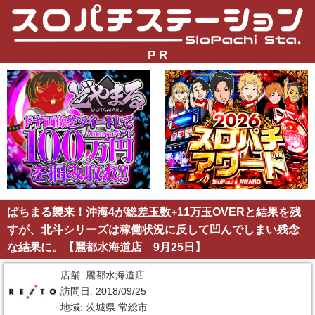
P R
ぱちまる襲来！沖海4が総差玉数+11万玉OVERと結果を残
すが、北斗シリーズは稼働状況に反して凹んでしまい残念
な結果に。【麗都水海道店 9月25日】
店舗: 麗都水海道店
訪問日: 2018/09/25
地域: 茨城県 常総市