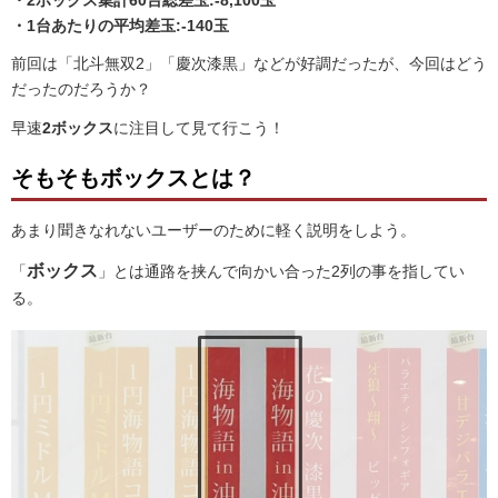
・1台あたりの平均差玉:-140玉
前回は「北斗無双2」「慶次漆黒」などが好調だったが、今回はどう
だったのだろうか？
早速
2ボックス
に注目して見て行こう！
そもそもボックスとは？
あまり聞きなれないユーザーのために軽く説明をしよう。
ボックス
「
」とは通路を挟んで向かい合った2列の事を指してい
る。