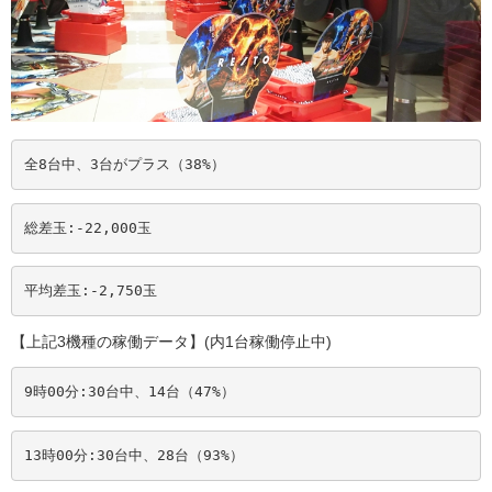
全8台中、3台がプラス（38%）
総差玉:-22,000
玉
平均差玉:-2,750
玉
【上記3機種の稼働データ】(内1台稼働停止中)
9時00分:30台中、14台（47%）
13時00分:30台中、28台（93%）