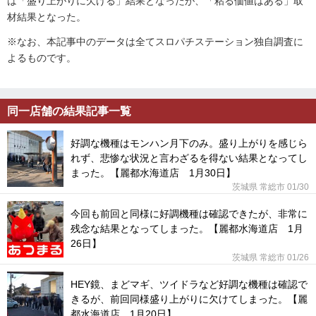
は「盛り上がりに欠ける」結果となったが、「粘る価値はある」取
材結果となった。
※なお、本記事中のデータは全てスロパチステーション独自調査に
よるものです。
同一店舗の結果記事一覧
好調な機種はモンハン月下のみ。盛り上がりを感じら
れず、悲惨な状況と言わざるを得ない結果となってし
まった。【麗都水海道店 1月30日】
茨城県 常総市 01/30
今回も前回と同様に好調機種は確認できたが、非常に
残念な結果となってしまった。【麗都水海道店 1月
26日】
茨城県 常総市 01/26
HEY鏡、まどマギ、ツイドラなど好調な機種は確認で
きるが、前回同様盛り上がりに欠けてしまった。【麗
都水海道店 1月20日】