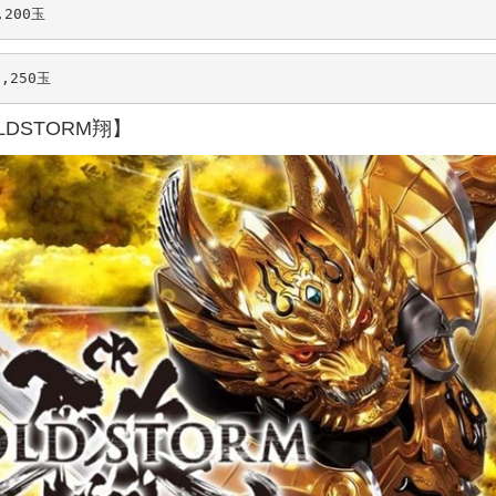
200
玉
,250
玉
LDSTORM翔】