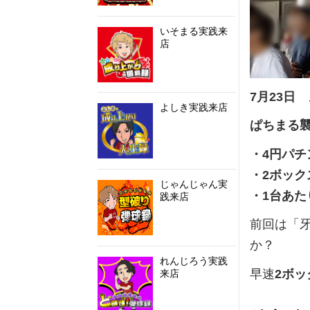
いそまる実践来
店
7月23日
よしき実践来店
ぱちまる
・4円パチ
・2ボックス
じゃんじゃん実
・1台あたり
践来店
前回は「
か？
れんじろう実践
早速
2ボッ
来店