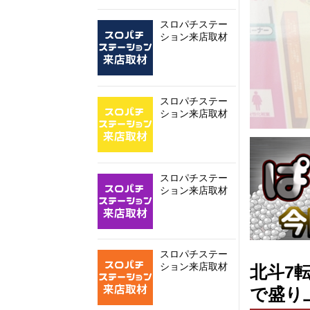
スロパチステー
ション来店取材
スロパチステー
ション来店取材
スロパチステー
ション来店取材
スロパチステー
ション来店取材
北斗7
で盛り