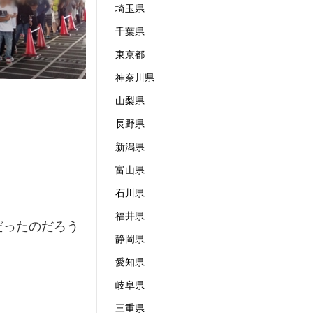
埼玉県
千葉県
東京都
神奈川県
山梨県
長野県
新潟県
富山県
石川県
福井県
だったのだろう
静岡県
愛知県
岐阜県
三重県