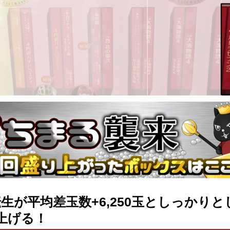
転生が平均差玉数+6,250玉としっかり
上げる！