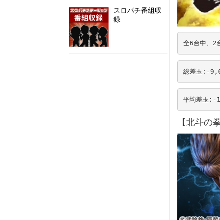
スロパチ番組収
録
全6台中、2
@SloPachi_Staさんのツイート
総差玉:-9,
平均差玉:-1
【北斗の拳