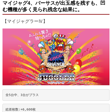
マイジャグ4、バーサスが出玉感を残すも、凹
む機種が多く見られ残念な結果に。
【マイジャグラーⅣ】
全5台中、3台がプラス
総差枚数:+6,600
枚