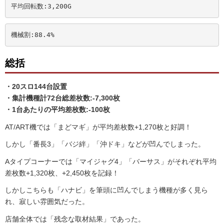
平均回転数:3,200
G
機械割:88.4
%
総括
・20スロ144台設置
・集計機種計72台総差枚数:-7,300枚
・1台あたりの平均差枚数:-100枚
AT/ART機では「まどマギ」が平均差枚数+1,270枚と好調！
しかし「番長3」「バジ絆」「沖ドキ」などが凹んでしまった。
Aタイプコーナーでは「マイジャグ4」「バーサス」がそれぞれ平均
差枚数+1,320枚、+2,450枚を記録！
しかしこちらも「ハナビ」を筆頭に凹んでしまう機種が多く見ら
れ、寂しい雰囲気だった。
店舗全体では「残念な取材結果」であった。