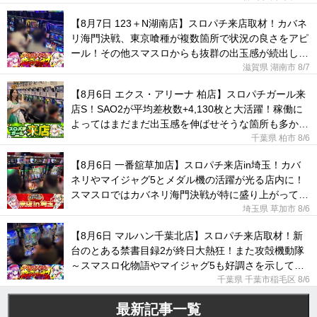
【8月7日 123＋N湖南店】スロパチ来店取材！カバネ
リ海門決戦、東京喰種が複数箇所で状況の良さをアピ
ール！その他スマスロからも抜群の出玉感が続出して
いた！
滋賀県 湖南市
8/7
【8月6日 エクス・アリーナ 柏店】スロパチガール来
店S！SAO2が平均差枚数+4,130枚と大活躍！稼働に
よってはまだまだ出玉感を伸ばせそうな箇所も多かっ
た！
千葉県 柏市
8/6
【8月6日 一番舘草加店】スロパチ来店in埼玉！カバ
ネリやマイジャグ5とメダル機の活躍が光る店内に！
スマスロではカバネリ海門決戦が特に盛り上がってい
た！
埼玉県 草加市
8/6
【8月6日 マルハン千葉北店】スロパチ来店取材！新
台のとある禁書目録2が終日大熱狂！また攻殻機動隊
～スマスロ化物語やマイジャグ5も好調さを示してい
た！
千葉県 千葉市稲毛区
8/6
最新記事一覧