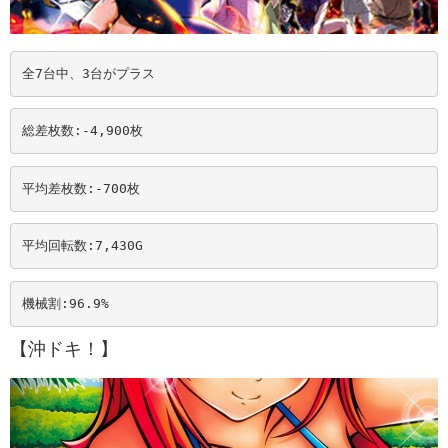
全7台中、3台がプラス
総差枚数:-4,900
枚
平均差枚数:-700
枚
平均回転数:7,430
G
機械割:96.9
%
【沖ドキ！】