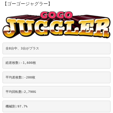
【ゴーゴージャグラー】
全8台中、3台がプラス
総差枚数:-1,600
枚
平均差枚数:-200
枚
平均回転数:2,790
G
機械割:97.7
%