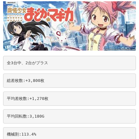
全3台中、2台がプラス
総差枚数:+3,800
枚
平均差枚数:+1,270
枚
平均回転数:3,180
G
機械割:113.4
%