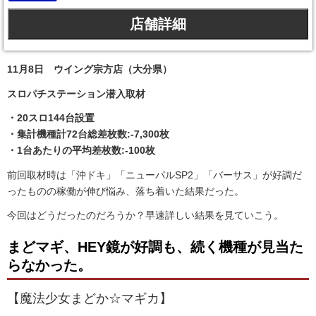
店舗詳細
11月8日 ウイング宗方店（大分県）
スロパチステーション潜入取材
・20スロ144台設置
・集計機種計72台総差枚数:-7,300枚
・1台あたりの平均差枚数:-100枚
前回取材時は「沖ドキ」「ニューパルSP2」「バーサス」が好調だ
ったものの稼働が伸び悩み、落ち着いた結果だった。
今回はどうだったのだろうか？早速詳しい結果を見ていこう。
まどマギ、HEY鏡が好調も、続く機種が見当た
らなかった。
【魔法少女まどか☆マギカ】