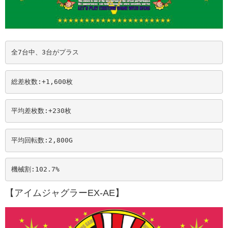
全7台中、3台がプラス
総差枚数:+1,600
枚
平均差枚数:+230
枚
平均回転数:2,800
G
機械割:102.7
%
【アイムジャグラーEX-AE】