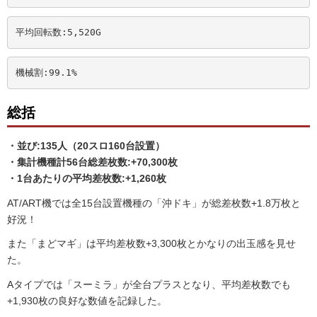
平均回転数:5,520
G
機械割:99.1
%
総括
・並び:135人（20スロ160台設置）
・集計機種計56台総差枚数:+70,300枚
・1台あたりの平均差枚数:+1,260枚
AT/ART機では全15台設置機種の「沖ドキ」が総差枚数+1.8万枚と
好況！
また「まどマギ」は平均差枚数+3,300枚とかなりの出玉感を見せ
た。
Aタイプでは「スーミラ」が全台プラスとなり、平均差枚数でも
+1,930枚の良好な数値を記録した。