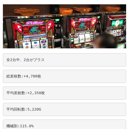
全2台中、2台がプラス
総差枚数:+4,700
枚
平均差枚数:+2,350
枚
平均回転数:5,220
G
機械割:115.0
%