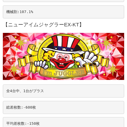
機械割:107.1
%
【ニューアイムジャグラーEX-KT】
全4台中、1台がプラス
総差枚数:-600
枚
平均差枚数:-150
枚