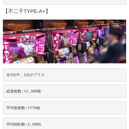
【不二子TYPE-A+】
全3台中、2台がプラス
総差枚数:+2,300
枚
平均差枚数:+770
枚
平均回転数:3,580
G