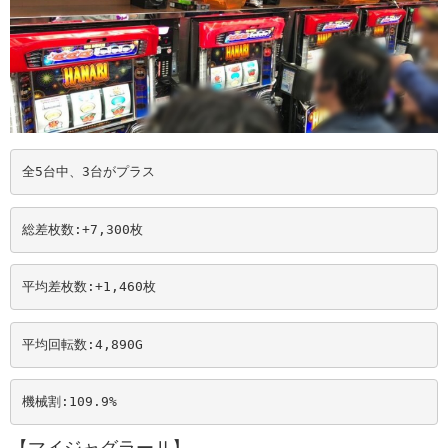
全5台中、3台がプラス
総差枚数:+7,300
枚
平均差枚数:+1,460
枚
平均回転数:4,890
G
機械割:109.9
%
【マイジャグラーⅡ】