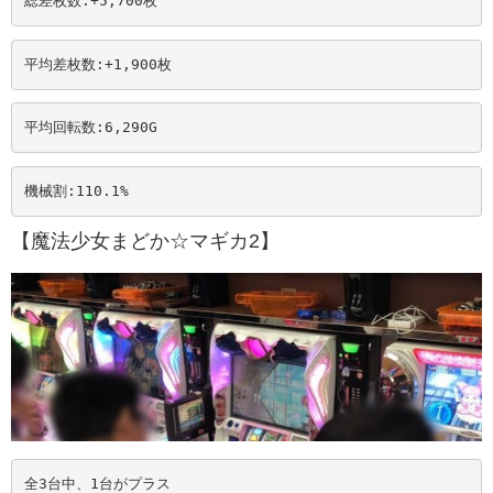
総差枚数:+5,700
枚
平均差枚数:+1,900
枚
平均回転数:6,290
G
機械割:110.1
%
【魔法少女まどか☆マギカ2】
全3台中、1台がプラス