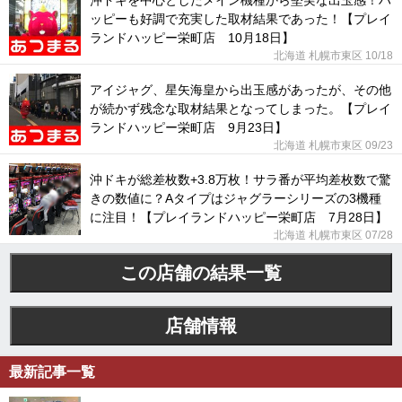
ッピーも好調で充実した取材結果であった！【プレイ
ランドハッピー栄町店 10月18日】
北海道 札幌市東区 10/18
アイジャグ、星矢海皇から出玉感があったが、その他
が続かず残念な取材結果となってしまった。【プレイ
ランドハッピー栄町店 9月23日】
北海道 札幌市東区 09/23
沖ドキが総差枚数+3.8万枚！サラ番が平均差枚数で驚
きの数値に？Aタイプはジャグラーシリーズの3機種
に注目！【プレイランドハッピー栄町店 7月28日】
北海道 札幌市東区 07/28
この店舗の結果一覧
店舗情報
最新記事一覧