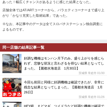
あった！幅広くチャンスがあるように感じた結果となった。
店舗全体ではAT/ARTコーナーから、バラエティコーナーまで盛り上
がり「かなり充実した取材結果」であった。
※なお、本記事中のデータは全てスロパチステーション独自調査に
よるものです。
同一店舗の結果記事一覧
好調な機種はモンハン月下のみ。盛り上がりを感じら
れず、悲惨な状況と言わざるを得ない結果となってし
まった。【麗都水海道店 1月30日】
茨城県 常総市 01/30
今回も前回と同様に好調機種は確認できたが、非常に
残念な結果となってしまった。【麗都水海道店 1月
26日】
茨城県 常総市 01/26
HEY鏡、まどマギ、ツイドラなど好調な機種は確認で