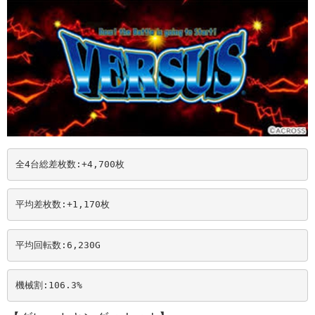
全4台
総差枚数:+4,700
枚
平均差枚数:+1,170
枚
平均回転数:6,230
G
機械割:106.3
%