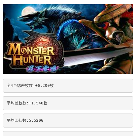
全4台
総差枚数:+6,200
枚
平均差枚数:+1,540
枚
平均回転数:5,520
G