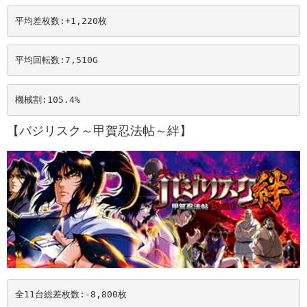
平均差枚数:+1,220
枚
平均回転数:7,510
G
機械割:105.4
%
【バジリスク～甲賀忍法帖～絆】
全11台
総差枚数:-8,800
枚