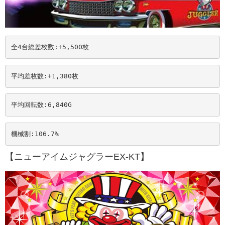
全4台
総差枚数:+5,500
枚
平均差枚数:+1,380
枚
平均回転数:6,840
G
機械割:106.7
%
【ニューアイムジャグラーEX-KT】