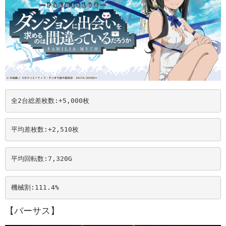
全2台
総差枚数:+5,000
枚
平均差枚数:+2,510
枚
平均回転数:7,320
G
機械割:111.4
%
【バーサス】