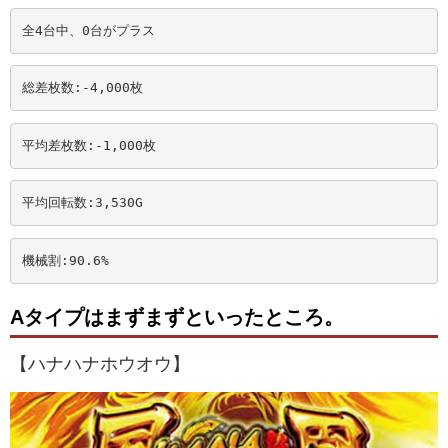
全4台中、0台がプラス
総差枚数:-4,000
枚
平均差枚数:-1,000
枚
平均回転数:3,530
G
機械割:90.6
%
Aタイプはまずまずといったところ。
【ハナハナホウオウ】