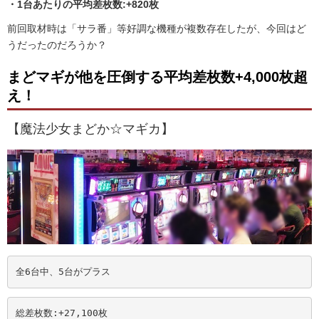
・1台あたりの平均差枚数:+820枚
前回取材時は「サラ番」等好調な機種が複数存在したが、今回はど
うだったのだろうか？
まどマギが他を圧倒する平均差枚数+4,000枚超
え！
【魔法少女まどか☆マギカ】
全6台中、5台がプラス
総差枚数:+27,100
枚