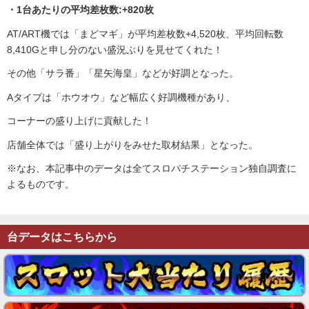
・1台あたりの平均差枚数:+820枚
AT/ART機では「まどマギ」が平均差枚数+4,520枚、平均回転数
8,410Gと申し分のない盛況ぶりを見せてくれた！
その他「サラ番」「星矢海皇」などが好調となった。
Aタイプは「ホウオウ」など幅広く好調機種があり、
コーナーの盛り上げに貢献した！
店舗全体では「盛り上がりをみせた取材結果」となった。
※なお、本記事中のデータは全てスロパチステーション独自調査に
よるものです。
台データはこちらから