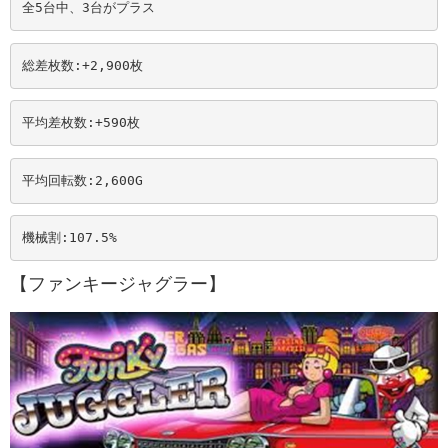
全5台中、3台がプラス
総差枚数:+2,900
枚
平均差枚数:+590
枚
平均回転数:2,600
G
機械割:107.5
%
【ファンキージャグラー】