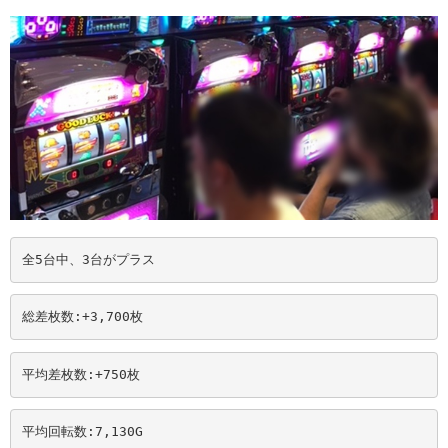
全5台中、3台がプラス
総差枚数:+3,700
枚
平均差枚数:+750
枚
平均回転数:7,130
G