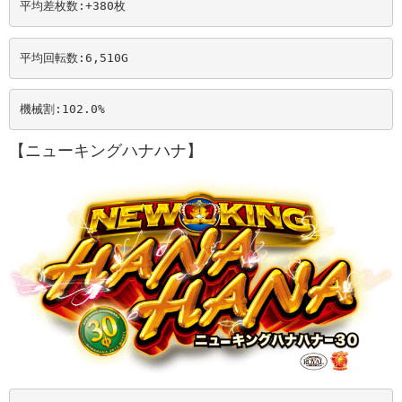
平均差枚数:+380
枚
平均回転数:6,510
G
機械割:102.0
%
【ニューキングハナハナ】