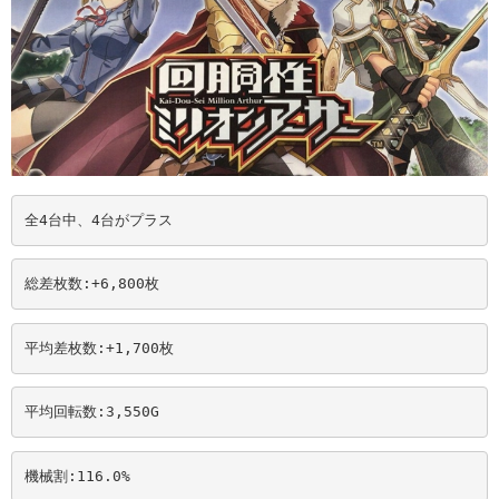
全4台中、4台がプラス
総差枚数:+6,800
枚
平均差枚数:+1,700
枚
平均回転数:3,550
G
機械割:116.0
%