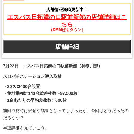
店舗情報随時更新中！
エスパス日拓溝の口駅前新館の店舗詳細はこ
ちら
（DMMぱちタウン）
店舗詳細
7月22日 エスパス日拓溝の口駅前新館（神奈川県）
スロパチステーション潜入取材
・20スロ400台設置
・集計機種計143台総差枚数:+97,500枚
・1台あたりの平均差枚数:+680枚
前回取材時は残念な結果となってしまったが、今回はどうだったの
だろうか？
早速詳細を見ていこう。