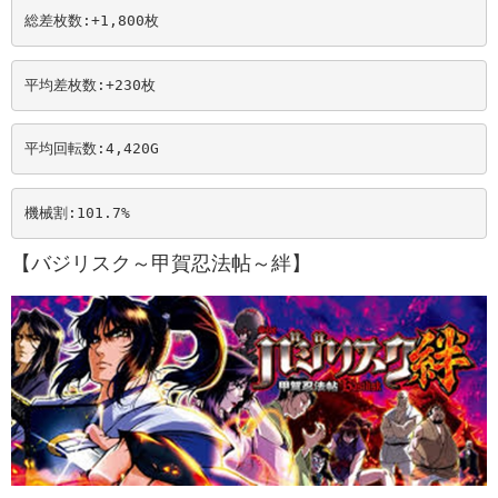
総差枚数:+1,800
枚
平均差枚数:+230
枚
平均回転数:4,420
G
機械割:101.7
%
【バジリスク～甲賀忍法帖～絆】