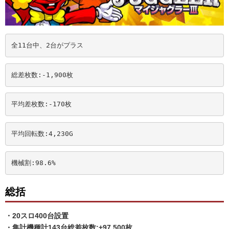
全11台中、2台がプラス
総差枚数:-1,900
枚
平均差枚数:-170
枚
平均回転数:4,230
G
機械割:98.6
%
総括
・20スロ400台設置
・集計機種計143台総差枚数:+97,500枚