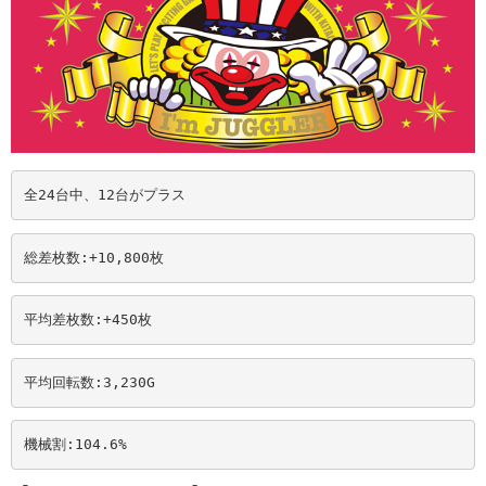
全24台中、12台がプラス
総差枚数:+10,800
枚
平均差枚数:+450
枚
平均回転数:3,230
G
機械割:104.6
%