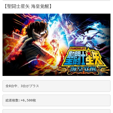
【聖闘士星矢 海皇覚醒】
全8台中、3台がプラス
総差枚数:+6,500
枚