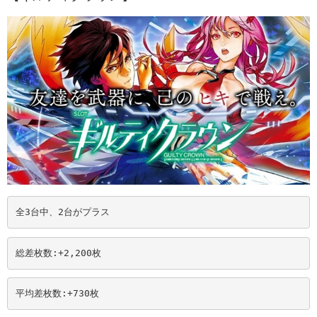
全3台中、2台がプラス
総差枚数:+2,200
枚
平均差枚数:+730
枚