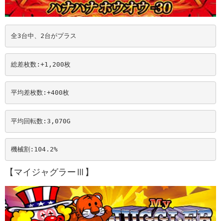
全3台中、2台がプラス
総差枚数:+1,200
枚
平均差枚数:+400
枚
平均回転数:3,070
G
機械割:104.2
%
【マイジャグラーⅢ】