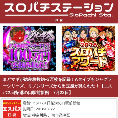
P R
まどマギが総差枚数約+3万枚を記録！Aタイプもジャグラ
ーシリーズ、リノシリーズから出玉感が見られた！【エス
パス日拓溝の口駅前新館 7月22日】
店舗: エスパス日拓溝の口駅前新館
訪問日: 2018/07/22
地域: 神奈川県 川崎市高津区