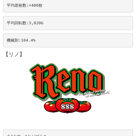
平均差枚数:+400
枚
平均回転数:3,020
G
機械割:104.4
%
【リノ】