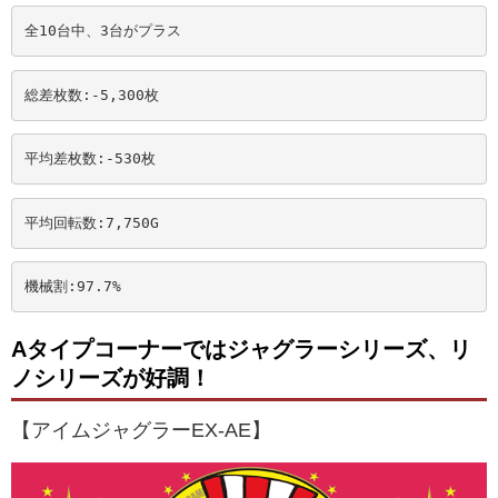
全10台中、3台がプラス
総差枚数:-5,300
枚
平均差枚数:-530
枚
平均回転数:7,750
G
機械割:97.7
%
Aタイプコーナーではジャグラーシリーズ、リ
ノシリーズが好調！
【アイムジャグラーEX-AE】