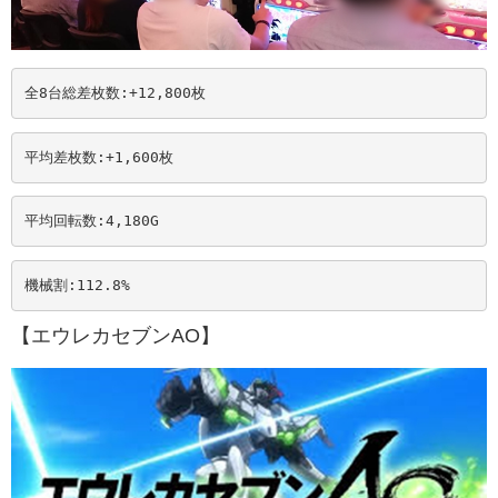
全8台
総差枚数:+12,800
枚
平均差枚数:+1,600
枚
平均回転数:4,180
G
機械割:112.8
%
【エウレカセブンAO】