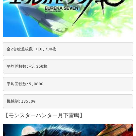
全2台
総差枚数:+10,700
枚
平均差枚数:+5,350
枚
平均回転数:5,080
G
機械割:135.0
%
【モンスターハンター月下雷鳴】