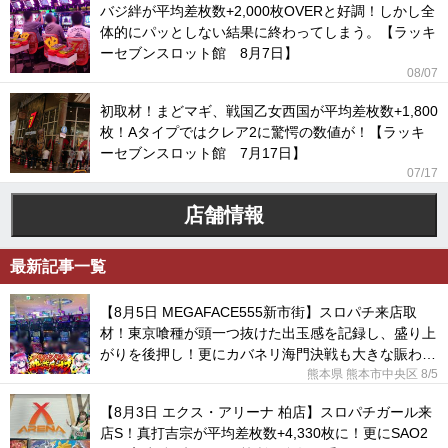
バジ絆が平均差枚数+2,000枚OVERと好調！しかし全
体的にパッとしない結果に終わってしまう。【ラッキ
ーセブンスロット館 8月7日】
08/07
初取材！まどマギ、戦国乙女西国が平均差枚数+1,800
枚！Aタイプではクレア2に驚愕の数値が！【ラッキ
ーセブンスロット館 7月17日】
07/17
店舗情報
最新記事一覧
【8月5日 MEGAFACE555新市街】スロパチ来店取
材！東京喰種が頭一つ抜けた出玉感を記録し、盛り上
がりを後押し！更にカバネリ海門決戦も大きな賑わい
を見せた！
熊本県 熊本市中央区
8/5
【8月3日 エクス・アリーナ 柏店】スロパチガール来
店S！真打吉宗が平均差枚数+4,330枚に！更にSAO2