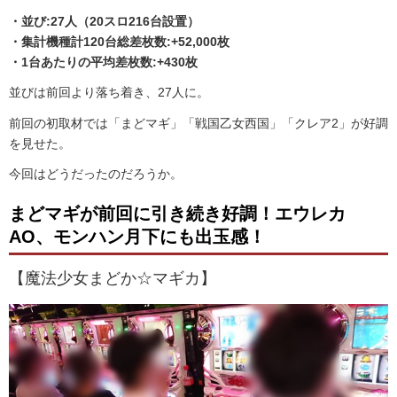
・並び:27人（20スロ216台設置）
・集計機種計120台総差枚数:+52,000枚
・1台あたりの平均差枚数:+430枚
並びは前回より落ち着き、27人に。
前回の初取材では「まどマギ」「戦国乙女西国」「クレア2」が好調
を見せた。
今回はどうだったのだろうか。
まどマギが前回に引き続き好調！エウレカ
AO、モンハン月下にも出玉感！
【魔法少女まどか☆マギカ】