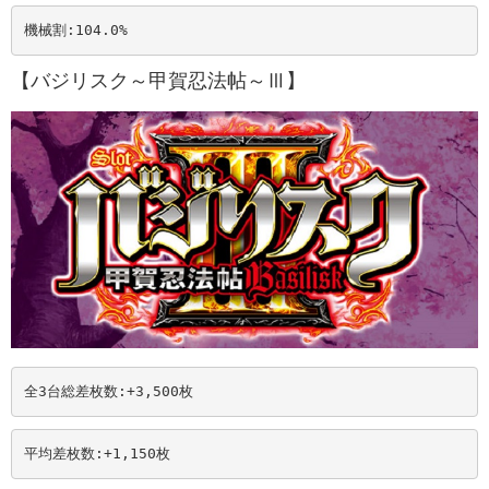
機械割:104.0
%
【バジリスク～甲賀忍法帖～Ⅲ】
全3台
総差枚数:+3,500
枚
平均差枚数:+1,150
枚