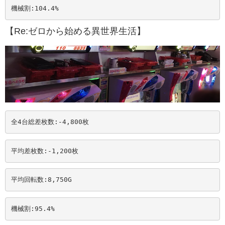
機械割:104.4
%
【Re:ゼロから始める異世界生活】
全4台
総差枚数:-4,800
枚
平均差枚数:-1,200
枚
平均回転数:8,750
G
機械割:95.4
%