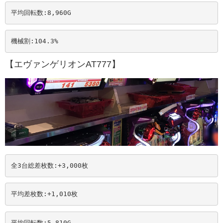
平均回転数:8,960
G
機械割:104.3
%
【エヴァンゲリオンAT777】
全3台
総差枚数:+3,000
枚
平均差枚数:+1,010
枚
平均回転数:5,810
G