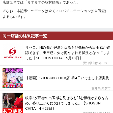
店舗全体では「まずまずの取材結果」であった。
※なお、本記事中のデータは全てスロパチステーション独自調査に
よるものです。
同一店舗の結果記事一覧
リゼロ、HEY鏡が好調となるも他機種から出玉感が確
認できず、出玉感に欠け悔やまれる状況となってしま
った【SHOGUN CHITA 5月18日】
愛知県 知多市 05/18
【動画】SHOGUN CHITA店5月4日いそまる来店実践
愛知県 知多市
政宗2が圧巻の出玉感を見せるも凹む機種が多数を占
め、盛り上がりに欠けてしまった。【SHOGUN
CHITA 4月28日】