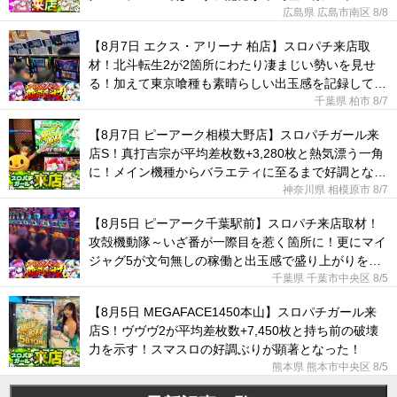
に！
広島県 広島市南区
8/8
【8月7日 エクス・アリーナ 柏店】スロパチ来店取
材！北斗転生2が2箇所にわたり凄まじい勢いを見せ
る！加えて東京喰種も素晴らしい出玉感を記録してい
た！
千葉県 柏市
8/7
【8月7日 ピーアーク相模大野店】スロパチガール来
店S！真打吉宗が平均差枚数+3,280枚と熱気漂う一角
に！メイン機種からバラエティに至るまで好調となっ
た！
神奈川県 相模原市
8/7
【8月5日 ピーアーク千葉駅前】スロパチ来店取材！
攻殻機動隊～いざ番が一際目を惹く箇所に！更にマイ
ジャグ5が文句無しの稼働と出玉感で盛り上がりを後
押しした！
千葉県 千葉市中央区
8/5
【8月5日 MEGAFACE1450本山】スロパチガール来
店S！ヴヴヴ2が平均差枚数+7,450枚と持ち前の破壊
力を示す！スマスロの好調ぶりが顕著となった！
熊本県 熊本市中央区
8/5