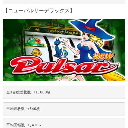
【ニューパルサーデラックス】
全3台
総差枚数:+1,600
枚
平均差枚数:+540
枚
平均回転数:7,410
G