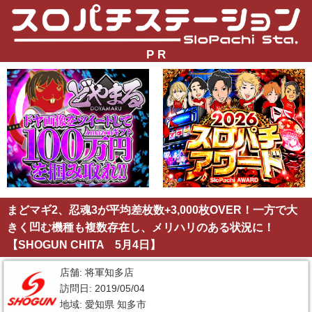
P R
まどマギ2、忍魂3が平均差枚数+3,000枚OVER！一方で大
きく凹む機種も複数存在し、メリハリのある状況に！
【SHOGUN CHITA 5月4日】
店舗: 将軍知多店
訪問日: 2019/05/04
地域: 愛知県 知多市