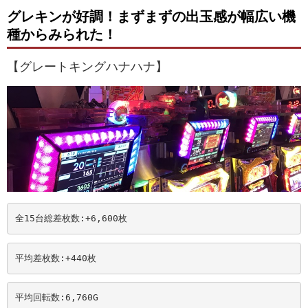
グレキンが好調！まずまずの出玉感が幅広い機
種からみられた！
【グレートキングハナハナ】
全15台
総差枚数:+6,600
枚
平均差枚数:+440
枚
平均回転数:6,760
G