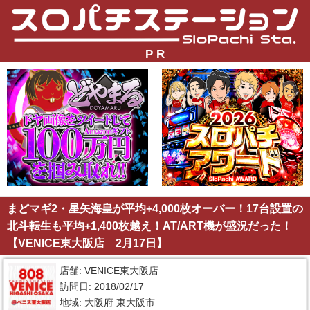
P R
まどマギ2・星矢海皇が平均+4,000枚オーバー！17台設置の
北斗転生も平均+1,400枚越え！AT/ART機が盛況だった！
【VENICE東大阪店 2月17日】
店舗: VENICE東大阪店
訪問日: 2018/02/17
地域: 大阪府 東大阪市