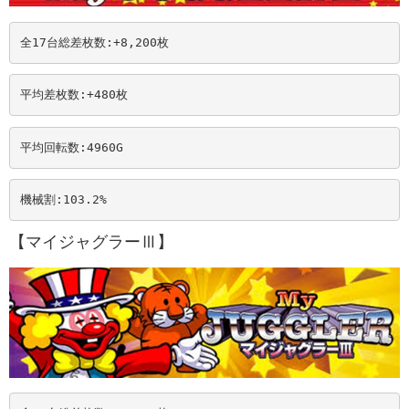
全17台総差枚数:+8,200
枚
平均差枚数:+480
枚
平均回転数:4960
G
機械割:103.2
%
【マイジャグラーⅢ】