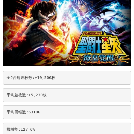
全2台総差枚数:+10,500
枚
平均差枚数:+5,230
枚
平均回転数:6310
G
機械割:127.6
%