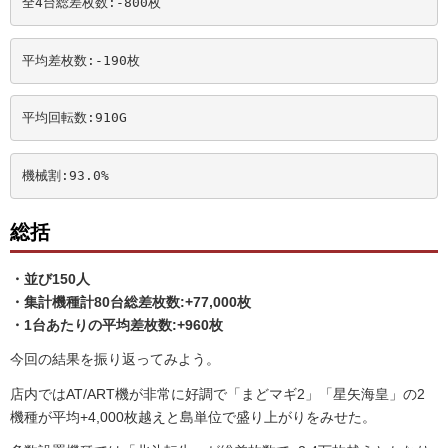
全4台総差枚数:-800
枚
平均差枚数:-190
枚
平均回転数:910
G
機械割:93.0
%
総括
・並び150人
・集計機種計80台総差枚数:+77,000枚
・1台あたりの平均差枚数:+960枚
今回の結果を振り返ってみよう。
店内ではAT/ART機が非常に好調で「まどマギ2」「星矢海皇」の2
機種が平均+4,000枚越えと島単位で盛り上がりをみせた。