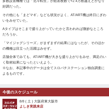
多数設置機種では「北斗転生」が総差枚数で+2.4万枚越えとかなり
好調だった。
その他にも「まどマギ」なども状況がよく、AT/ART機は終日にぎわ
いをみせていた。
Aタイプはそこまで盛り上がっていたかと言われれば微妙なところ
だろうか。
「マイジャグシリーズ」がまずまずの結果にはなったが、そのほか
の機種は目立った活躍はみせず。
店舗全体でみても、AT/ART機が大きな盛り上がりをみせ、満足のい
く取材結果になったといえよう。
※なお、本記事中のデータは全てスロパチステーション独自調査に
よるものです。
今後のスケジュール
8/8 (
土
) 大阪府東大阪市
よしき実践来店