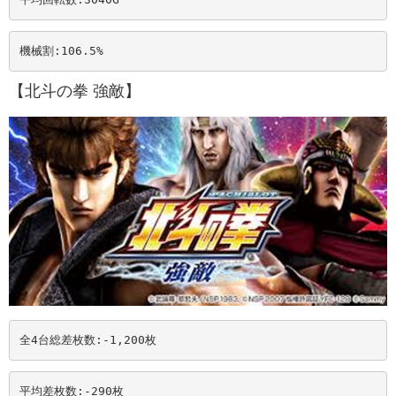
機械割:106.5
%
【北斗の拳 強敵】
全4台総差枚数:-1,200
枚
平均差枚数:-290
枚