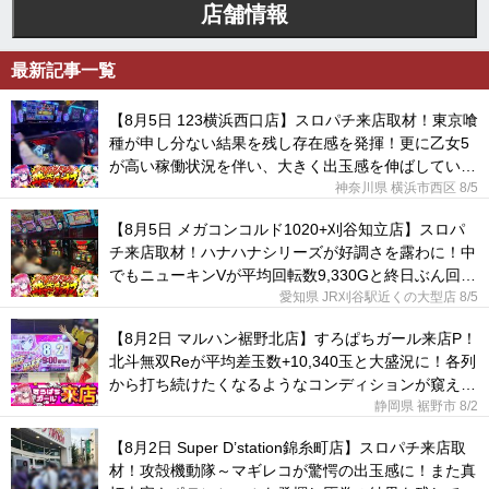
店舗情報
最新記事一覧
【8月5日 123横浜西口店】スロパチ来店取材！東京喰
種が申し分ない結果を残し存在感を発揮！更に乙女5
が高い稼働状況を伴い、大きく出玉感を伸ばしてい
た！
神奈川県 横浜市西区
8/5
【8月5日 メガコンコルド1020+刈谷知立店】スロパ
チ来店取材！ハナハナシリーズが好調さを露わに！中
でもニューキンVが平均回転数9,330Gと終日ぶん回さ
れていた！
愛知県 JR刈谷駅近くの大型店
8/5
【8月2日 マルハン裾野北店】すろぱちガール来店P！
北斗無双Reが平均差玉数+10,340玉と大盛況に！各列
から打ち続けたくなるようなコンディションが窺え
た！
静岡県 裾野市
8/2
【8月2日 Super D’station錦糸町店】スロパチ来店取
材！攻殻機動隊～マギレコが驚愕の出玉感に！また真