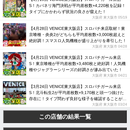
S！カバネリ海門決戦が平均差枚数+4,220枚を記録！
タイプにかかわらず状況の良さが窺えた！
大阪府 東大阪市 05/19
【4月28日 VENICE東大阪店】スロパチ来店取材！東
京喰種・炎炎2がどちらも平均差枚数+3,000枚超えと
絶好調！スマスロ人気機種が盛り上がりを牽引した！
大阪府 東大阪市 04/28
【4月21日 VENICE東大阪店】スロパチガール来店
S！東京喰種が平均差枚数+3,480枚と絶好調！人気機
種やジャグラーシリーズの好調さが滲み出ていた！
大阪府 東大阪市 04/21
【3月24日 VENICE東大阪店】スロパチガール来店
S！北斗転生2が平均差枚数+9,170枚と頭一つ抜けた
存在に！タイプ問わず良好な様子を確認することがで
きた！
大阪府 東大阪市 03/24
この店舗の結果一覧