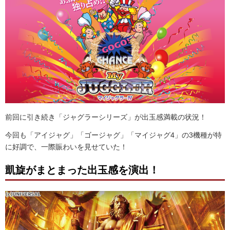
前回に引き続き「ジャグラーシリーズ」が出玉感満載の状況！
今回も「アイジャグ」「ゴージャグ」「マイジャグ4」の3機種が特
に好調で、一際賑わいを見せていた！
凱旋がまとまった出玉感を演出！