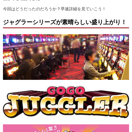
今回はどうだったのだろうか？早速詳細を見ていこう！
ジャグラーシリーズが素晴らしい盛り上がり！