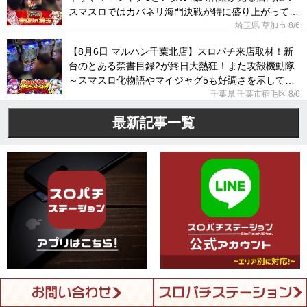
スマスロではカバネリ海門決戦が特に盛り上がってい
た！
埼玉県 草加市
8/6
【8月6日 マルハン千葉北店】スロパチ来店取材！新
台のとある禁書目録2が終日大熱狂！また攻殻機動隊
～スマスロ化物語やマイジャグ5も好調さを示してい
た！
千葉県 千葉市稲毛区
8/6
最新記事一覧