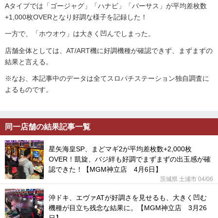
Aタイプでは「ゴージャグ」「ハナビ」「バーサス」が平均差枚数
+1,000枚OVERとなり好調な様子を記録した！
一方で、「ホウオウ」は大きく凹んでしまった。
店舗全体としては、AT/ART機に好調機種が確認できず、まずまずの
結果と言える。
※なお、本記事中のデータは全てスロパチステーション独自調査に
よるものです。
同一店舗の結果記事一覧
星矢海皇SP、まどマギ2が平均差枚数+2,000枚
OVER！凱旋、バジ絆も好調でまずまずの出玉感が確
認できた！【MGM神立店 4月6日】
茨城県 土浦市 04/06
沖ドキ、エヴァATが好調さを見せるも、大きく凹む
機種が目立ち残念な結果に。【MGM神立店 3月26
日】