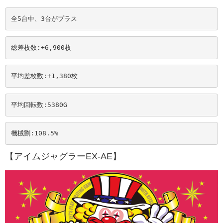
全5台中、3台がプラス
総差枚数:+6,900
枚
平均差枚数:+1,380
枚
平均回転数:5380
G
機械割:108.5
%
【アイムジャグラーEX-AE】