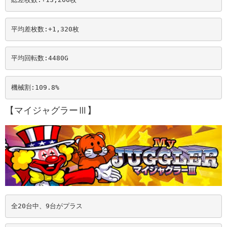
平均差枚数:+1,320
枚
平均回転数:4480
G
機械割:109.8
%
【マイジャグラーⅢ】
全20台中、9台がプラス