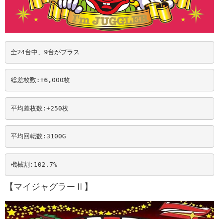
全24台中、9台がプラス
総差枚数:+6,000
枚
平均差枚数:+250
枚
平均回転数:3100
G
機械割:102.7
%
【マイジャグラーⅡ】