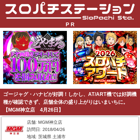
P R
ゴージャグ・ハナビが好調！しかし、AT/ART機では好調機
種が確認できず、店舗全体の盛り上がりはいまいちに。
【MGM神立店 4月26日】
店舗: MGM神立店
訪問日: 2018/04/26
地域: 茨城県 土浦市