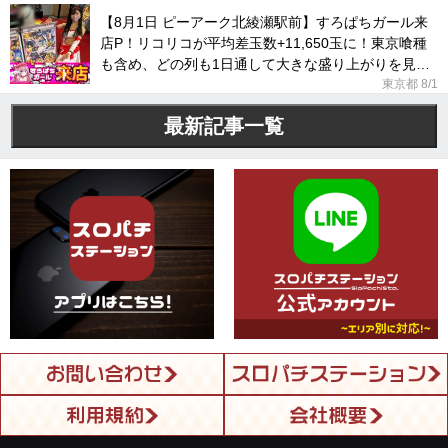
【8月1日 ピーアーク北綾瀬駅前】すろぱちガール来
店P！リコリコが平均差玉数+11,650玉に！東京喰種
も含め、どの列も1日通して大きな盛り上がりを見せ
ていた！
東京都
8/1
最新記事一覧