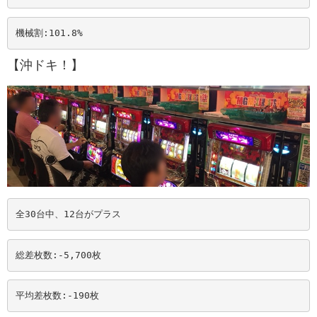
機械割:101.8
%
【沖ドキ！】
全30台中、12台がプラス
総差枚数:-5,700
枚
平均差枚数:-190
枚