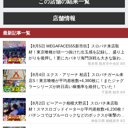
この店舗の結果一覧
店舗情報
最新記事一覧
【8月5日 MEGAFACE555新市街】スロパチ来店取
材！東京喰種が頭一つ抜けた出玉感を記録し、盛り上
がりを後押し！更にカバネリ海門決戦も大きな賑わい
を見せた！
熊本県 熊本市中央区
8/5
【8月4日 エクス・アリーナ 柏店】スロパチガール来
店S！東京喰種が平均差枚数+4,380枚に！またジャグ
ラーシリーズが終日高い稼働率を維持していた！
千葉県 柏市
8/4
【8月2日 ピーアーク相模大野店】スロパチ来店取
材！スマスロゴッドイーターが平均差枚数+6,230枚！
パチンコではブルーロックなどのボックスが衝撃の出
玉感に！
神奈川県 相模原市
8/2