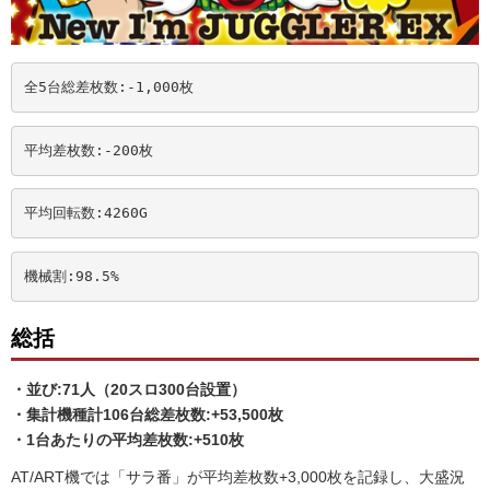
全5台総差枚数:-1,000
枚
平均差枚数:-200
枚
平均回転数:4260
G
機械割:98.5
%
総括
・並び:71人（20スロ300台設置）
・集計機種計106台総差枚数:+53,500枚
・1台あたりの平均差枚数:+510枚
AT/ART機では「サラ番」が平均差枚数+3,000枚を記録し、大盛況