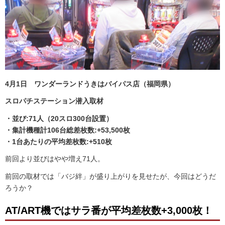
4月1日 ワンダーランドうきはバイパス店（福岡県）
スロパチステーション潜入取材
・並び:71人（20スロ300台設置）
・集計機種計106台総差枚数:+53,500枚
・1台あたりの平均差枚数:+510枚
前回より並びはやや増え71人。
前回の取材では「バジ絆」が盛り上がりを見せたが、今回はどうだ
ろうか？
AT/ART機ではサラ番が平均差枚数+3,000枚！