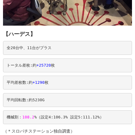
【ハーデス】
全20台中、11台がプラス
トータル差枚:約
+25720
枚
平均差枚数:約
+1290
枚
平均回転数:約5230G
機械割：
108.2
%（設定4:106.3% 設定5:111.12%）
（＊スロパチステーション独自調査）