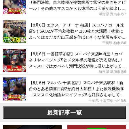
リ海門決戦、東京喰種が複数箇所で状況の良さをアピ
ール！その他スマスロからも抜群の出玉感が続出して
いた！
滋賀県 湖南市
8/7
【8月6日 エクス・アリーナ 柏店】スロパチガール来
店S！SAO2が平均差枚数+4,130枚と大活躍！稼働に
よってはまだまだ出玉感を伸ばせそうな箇所も多かっ
た！
千葉県 柏市
8/6
【8月6日 一番舘草加店】スロパチ来店in埼玉！カバ
ネリやマイジャグ5とメダル機の活躍が光る店内に！
スマスロではカバネリ海門決戦が特に盛り上がってい
た！
埼玉県 草加市
8/6
【8月6日 マルハン千葉北店】スロパチ来店取材！新
台のとある禁書目録2が終日大熱狂！また攻殻機動隊
～スマスロ化物語やマイジャグ5も好調さを示してい
た！
千葉県 千葉市稲毛区
8/6
最新記事一覧