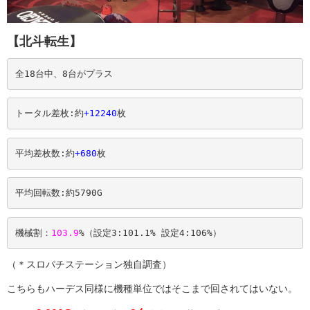
【北斗転生】
全18台中、8台がプラス
トータル差枚:約
+12240
枚
平均差枚数:約
+680
枚
平均回転数:約5790G
機械割：
103.9
%（設定3:101.1% 設定4:106%）
（＊スロパチステーション独自調査）
こちらもハーデス同様に機種単位ではそこまで回されてはいない。