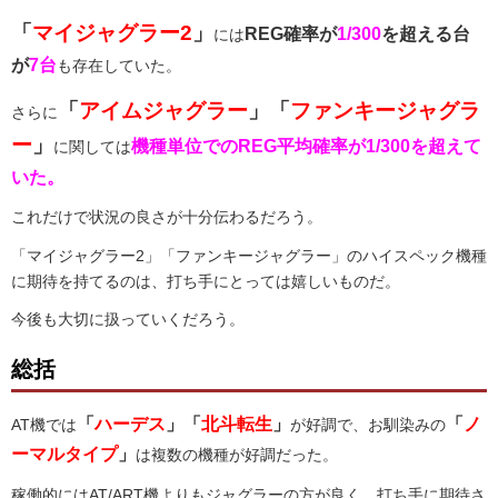
「
マイジャグラー2
」
REG確率が
1/300
を超える台
には
が
7台
も存在していた。
「
アイムジャグラー
」「
ファンキージャグラ
さらに
ー
」
機種単位でのREG平均確率が1/300を超えて
に関しては
いた。
これだけで状況の良さが十分伝わるだろう。
「マイジャグラー2」「ファンキージャグラー」のハイスペック機種
に期待を持てるのは、打ち手にとっては嬉しいものだ。
今後も大切に扱っていくだろう。
総括
「
ハーデス
」「
北斗転生
」
「
ノ
AT機では
が好調で、お馴染みの
ーマルタイプ
」
は複数の機種が好調だった。
稼働的にはAT/ART機よりもジャグラーの方が良く、打ち手に期待さ