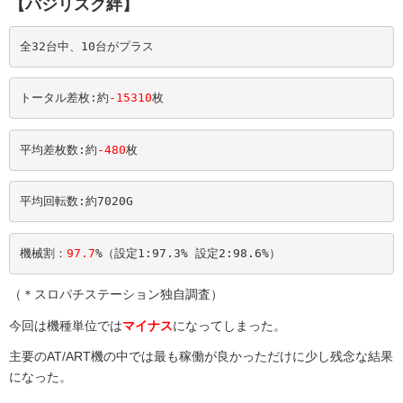
【バジリスク絆】
全32台中、10台がプラス
トータル差枚:約
-15310
枚
平均差枚数:約
-480
枚
平均回転数:約7020G
機械割：
97.7
%（設定1:97.3% 設定2:98.6%）
（＊スロパチステーション独自調査）
今回は機種単位では
マイナス
になってしまった。
主要のAT/ART機の中では最も稼働が良かっただけに少し残念な結果
になった。