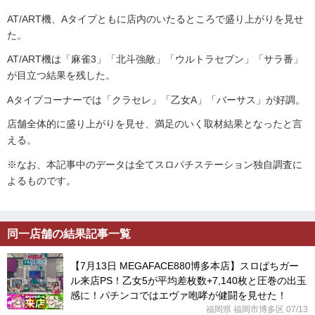
AT/ART機、Aタイプともに店内のいたるところで盛り上がりを見せ
た。
AT/ART機は「麻雀3」「北斗強敵」「ウルトラセブン」「サラ番」
が目立つ結果を残した。
Aタイプコーナーでは「クラセレ」「乙女A」「バーサス」が好調。
店舗全体的に盛り上がりを見せ、満足のいく取材結果となったと言
える。
※なお、本記事中のデータは全てスロパチステーション独自調査に
よるものです。
同一店舗の結果記事一覧
【7月13日 MEGAFACE880博多本店】スロぱちガー
ル来店PS！乙女5が平均差枚数+7,140枚と圧巻の出玉
感に！パチンコではエヴァ咆哮が健闘を見せた！
福岡県 福岡市博多区 07/13