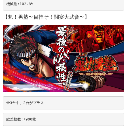
機械割:102.8
%
【魁！男塾〜目指せ！闘宴大武會〜】
全3台中、2台がプラス
総差枚数:+900
枚