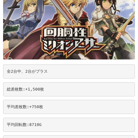
全2台中、2台がプラス
総差枚数:+1,500
枚
平均差枚数:+750
枚
平均回転数:8710
G