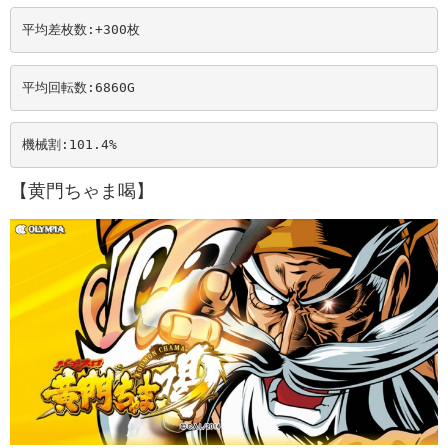
平均差枚数:+300
枚
平均回転数:6860
G
機械割:101.4
%
【黄門ちゃま喝】