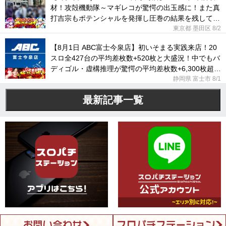
材！攻殻機動隊～マギレコが驚愕の出玉感に！また真
打吉宗もポテンシャルを発揮し圧巻の結果を残してい
た！
東京都 墨田区
8/2
【8月1日 ABC富士今泉店】初いそまる実践来店！20
スロ全427台の平均差枚数+520枚と大盛況！中でもバ
ディゴル・虚構推理が驚愕の平均差枚数+6,300枚超え
に！
静岡県 富士市
8/1
最新記事一覧