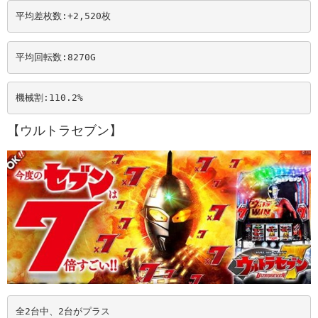
平均差枚数:+2,520
枚
平均回転数:8270
G
機械割:110.2
%
【ウルトラセブン】
全2台中、2台がプラス