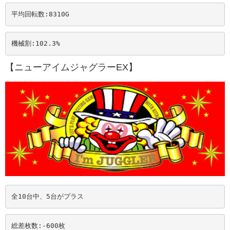
平均回転数:8310
G
機械割:102.3
%
【ニューアイムジャグラーEX】
全10台中、5台がプラス
総差枚数:-600
枚