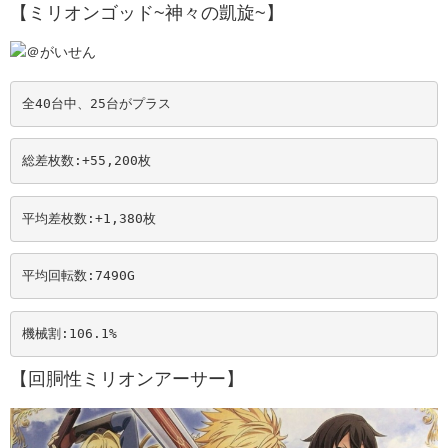
【ミリオンゴッド~神々の凱旋~】
全40台中、25台がプラス
総差枚数:+55,200
枚
平均差枚数:+1,380
枚
平均回転数:7490
G
機械割:106.1
%
【回胴性ミリオンアーサー】