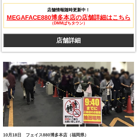
店舗情報随時更新中！
MEGAFACE880博多本店の店舗詳細はこちら
（DMMぱちタウン）
店舗詳細
10月18日 フェイス880博多本店（福岡県）