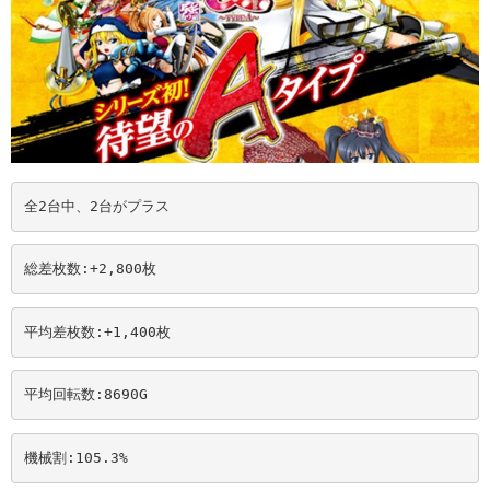
全2台中、2台がプラス
総差枚数:+2,800
枚
平均差枚数:+1,400
枚
平均回転数:8690
G
機械割:105.3
%