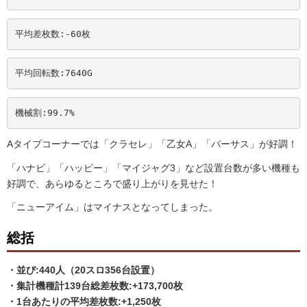
平均差枚数:-60
枚
平均回転数:7640
G
機械割:99.7
%
Aタイプコーナーでは「クラセレ」「乙女A」「バーサス」が好調！
「ハナビ」「ハッピー」「マイジャグ3」など設置台数が多い機種も
好調で、あらゆるところで盛り上がりを見せた！
「ニューアイム」はマイナスとなってしまった。
総括
・並び:440人（20スロ356台設置）
・集計機種計139台総差枚数:+173,700枚
・1台あたりの平均差枚数:+1,250枚