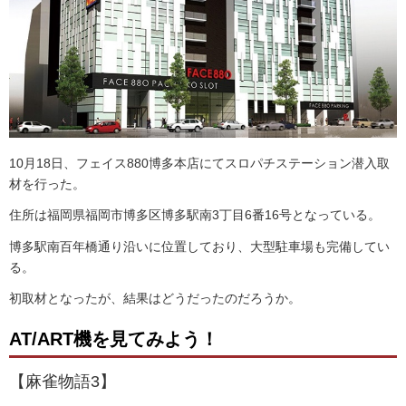
10月18日、フェイス880博多本店にてスロパチステーション潜入取
材を行った。
住所は福岡県福岡市博多区博多駅南3丁目6番16号となっている。
博多駅南百年橋通り沿いに位置しており、大型駐車場も完備してい
る。
初取材となったが、結果はどうだったのだろうか。
AT/ART機を見てみよう！
【麻雀物語3】