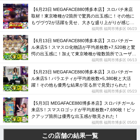
【6月23日 MEGAFACE880博多本店】スロパチ来店
取材！東京喰種が2箇所で驚異の出玉感に！その他に
もヴヴヴ2が活躍を見せ、大きな盛り上がりが感じら
れた！
福岡県 福岡市博多区 06/23
【6月13日 MEGAFACE880博多本店】スロパチガー
ル来店S！スマスロ化物語が平均差枚数+7,520枚と驚
愕の出玉感に！加えて東京喰種が複数箇所でユーザー
を魅了！
福岡県 福岡市博多区 06/13
【5月23日 MEGAFACE880博多本店】スロパチガー
ル来店S！バラエティが平均差枚数+5,380枚と大活
躍！その他も優秀な結果が至る所で見受けられた！
福岡県 福岡市博多区 05/23
【5月3日 MEGAFACE880博多本店】スロパチガール
来店S！スマスロゴッドが平均差枚数+7,690枚！ピッ
クアップ箇所は優秀な出玉感が散見された！
福岡県 福岡市博多区 05/03
この店舗の結果一覧