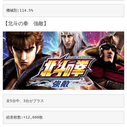
機械割:114.5
%
【北斗の拳 強敵】
全5台中、3台がプラス
総差枚数:+12,600
枚