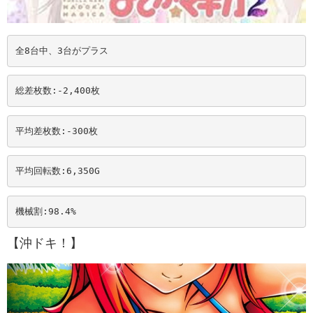
全8台中、3台がプラス
総差枚数:-2,400
枚
平均差枚数:-300
枚
平均回転数:6,350
G
機械割:98.4
%
【沖ドキ！】