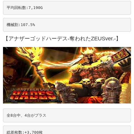
平均回転数:7,190
G
機械割:107.5
%
【アナザーゴッドハーデス-奪われたZEUSver.-】
全8台中、4台がプラス
総差枚数:+3,700
枚