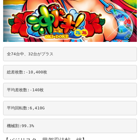
全74台中、32台がプラス
総差枚数:-10,400
枚
平均差枚数:-140
枚
平均回転数:6,410
G
機械割:99.3
%