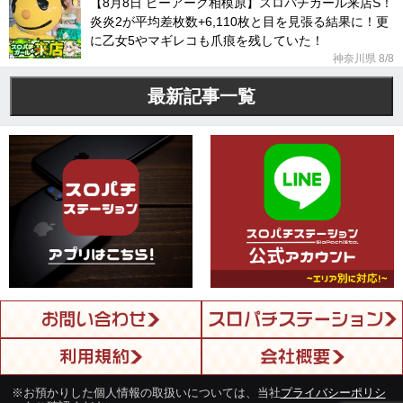
【8月8日 ピーアーク相模原】スロパチガール来店S！
炎炎2が平均差枚数+6,110枚と目を見張る結果に！更
に乙女5やマギレコも爪痕を残していた！
神奈川県
8/8
最新記事一覧
※お預かりした個人情報の取扱いについては、当社
プライバシーポリシ