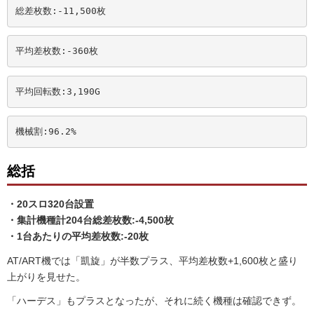
総差枚数:-11,500
枚
平均差枚数:-360
枚
平均回転数:3,190
G
機械割:96.2
%
総括
・20スロ320台設置
・集計機種計204台総差枚数:-4,500枚
・1台あたりの平均差枚数:-20枚
AT/ART機では「凱旋」が半数プラス、平均差枚数+1,600枚と盛り
上がりを見せた。
「ハーデス」もプラスとなったが、それに続く機種は確認できず。