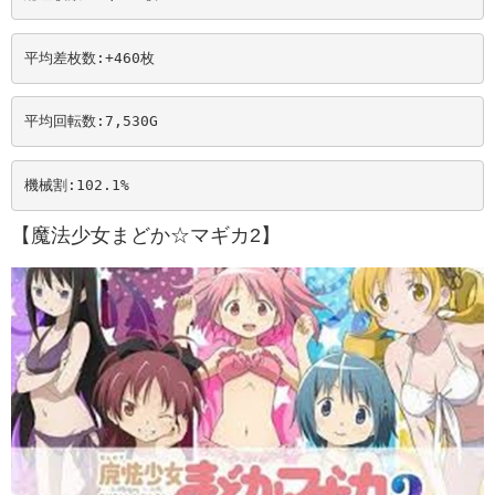
平均差枚数:+460
枚
平均回転数:7,530
G
機械割:102.1
%
【魔法少女まどか☆マギカ2】