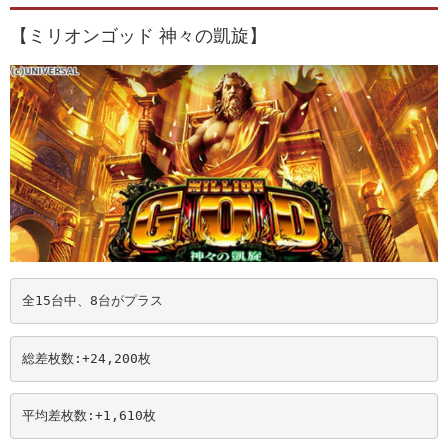
【ミリオンゴッド 神々の凱旋】
全15台中、8台がプラス
総差枚数:+24,200
枚
平均差枚数:+1,610
枚