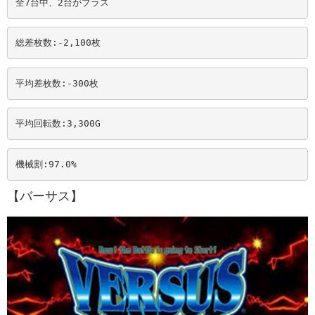
全7台中、2台がプラス
総差枚数:-2,100
枚
平均差枚数:-300
枚
平均回転数:3,300
G
機械割:97.0
%
【バーサス】