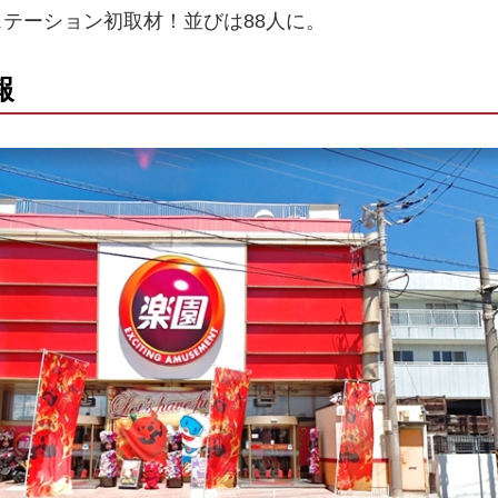
テーション初取材！並びは88人に。
報