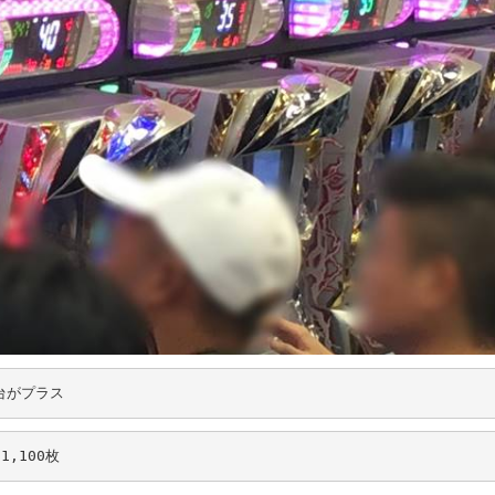
台がプラス
1,100
枚