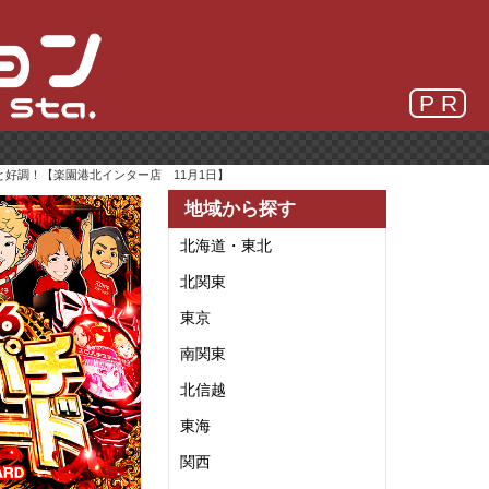
P R
と好調！【楽園港北インター店 11月1日】
地域から探す
北海道・東北
北関東
東京
南関東
北信越
東海
関西