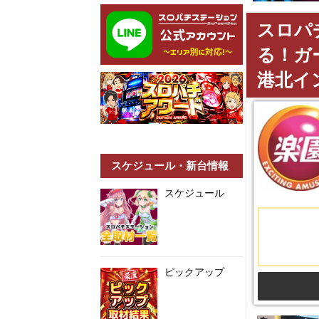
スロパ
る！ガー
港北イ
スケジュール・新台情報
スケジュール
ピックアップ