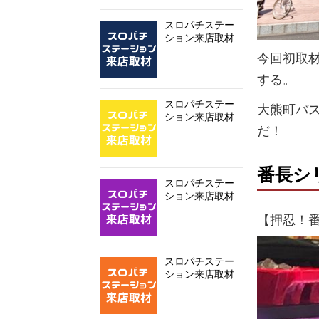
スロパチステー
ション来店取材
今回初取材
する。
スロパチステー
大熊町バ
ション来店取材
だ！
番長シ
スロパチステー
ション来店取材
【押忍！番
スロパチステー
ション来店取材