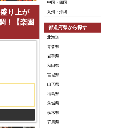
中国・四国
れ盛り上が
九州・沖縄
好調！【楽園
都道府県から探す
北海道
青森県
岩手県
秋田県
宮城県
山形県
福島県
茨城県
栃木県
群馬県