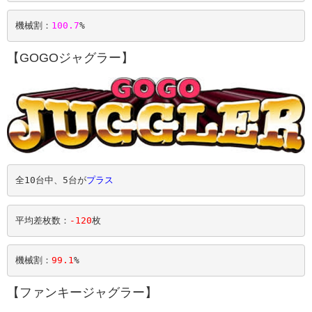
機械割：
100.7
%
【GOGOジャグラー】
全10台中、5台が
プラス
平均差枚数：
-120
枚
機械割：
99.1
%
【ファンキージャグラー】