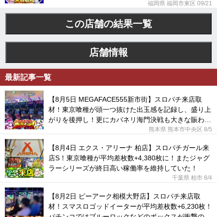
た！
福岡県 福岡市東区 09/21
この店舗の結果一覧
店舗情報
最新記事一覧
【8月5日 MEGAFACE555新市街】スロパチ来店取
材！東京喰種が頭一つ抜けた出玉感を記録し、盛り上
がりを後押し！更にカバネリ海門決戦も大きな賑わい
を見せた！
熊本県 熊本市中央区
8/5
【8月4日 エクス・アリーナ 柏店】スロパチガール来
店S！東京喰種が平均差枚数+4,380枚に！またジャグ
ラーシリーズが終日高い稼働率を維持していた！
千葉県 柏市
8/4
【8月2日 ピーアーク相模大野店】スロパチ来店取
材！スマスロゴッドイーターが平均差枚数+6,230枚！
パチンコではブルーロックなどのボックスが衝撃の出