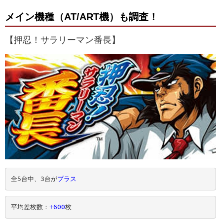
メイン機種（AT/ART機）も調査！
【押忍！サラリーマン番長】
全5台中、3台が
プラス
平均差枚数：
+600
枚