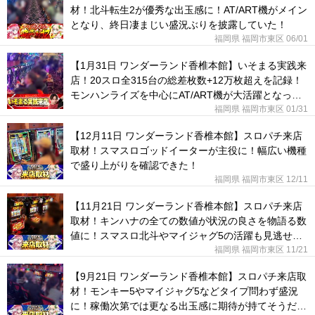
材！北斗転生2が優秀な出玉感に！AT/ART機がメイン
となり、終日凄まじい盛況ぶりを披露していた！
福岡県 福岡市東区 06/01
【1月31日 ワンダーランド香椎本館】いそまる実践来
店！20スロ全315台の総差枚数+12万枚超えを記録！
モンハンライズを中心にAT/ART機が大活躍となっ
た！
福岡県 福岡市東区 01/31
【12月11日 ワンダーランド香椎本館】スロパチ来店
取材！スマスロゴッドイーターが主役に！幅広い機種
で盛り上がりを確認できた！
福岡県 福岡市東区 12/11
【11月21日 ワンダーランド香椎本館】スロパチ来店
取材！キンハナの全ての数値が状況の良さを物語る数
値に！スマスロ北斗やマイジャグ5の活躍も見逃せな
い！
福岡県 福岡市東区 11/21
【9月21日 ワンダーランド香椎本館】スロパチ来店取
材！モンキー5やマイジャグ5などタイプ問わず盛況
に！稼働次第では更なる出玉感に期待が持てそうだっ