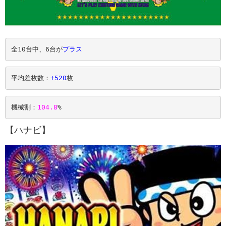
全10台中、6台が
プラス
平均差枚数：
+520
枚
機械割：
104.8
%
【ハナビ】