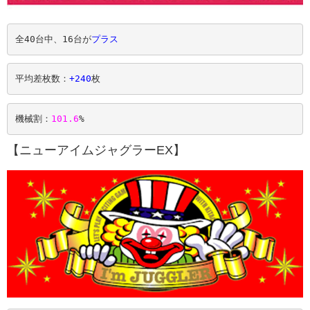
全40台中、16台が
プラス
平均差枚数：
+240
枚
機械割：
101.6
%
【ニューアイムジャグラーEX】