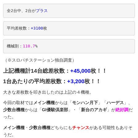
全2台中、2台が
プラス
平均差枚数：
+3100
枚
機械割：
110.7
%
（※スロパチステーション独自調査）
上記機種計14台総差枚数：
+45,000
枚！！
1台あたりの平均差枚数：
+3,200
枚！！
大きな差枚数を叩き出したのは上記の４機種。
今回の取材では
メイン機種
からは「
モンハン月下
」「
ハーデス
」、
少数台機種
からは「
GI優駿倶楽部
」・「
新台のアカギ
」が
絶好調
だ
った。
メイン機種
・
少数台機種
どちらにも
チャンス
がある可能性もありそ
うだ。