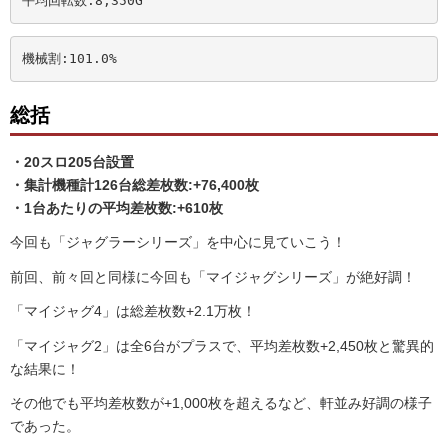
平均回転数:8,350
G
機械割:101.0
%
総括
・20スロ205台設置
・集計機種計126台総差枚数:+76,400枚
・1台あたりの平均差枚数:+610枚
今回も「ジャグラーシリーズ」を中心に見ていこう！
前回、前々回と同様に今回も「マイジャグシリーズ」が絶好調！
「マイジャグ4」は総差枚数+2.1万枚！
「マイジャグ2」は全6台がプラスで、平均差枚数+2,450枚と驚異的
な結果に！
その他でも平均差枚数が+1,000枚を超えるなど、軒並み好調の様子
であった。