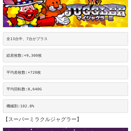
全13台中、7台がプラス
総差枚数:+9,300
枚
平均差枚数:+720
枚
平均回転数:8,640
G
機械割:102.8
%
【スーパーミラクルジャグラー】