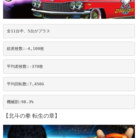
全11台中、5台がプラス
総差枚数:-4,100
枚
平均差枚数:-370
枚
平均回転数:7,450
G
機械割:98.3
%
【北斗の拳 転生の章】