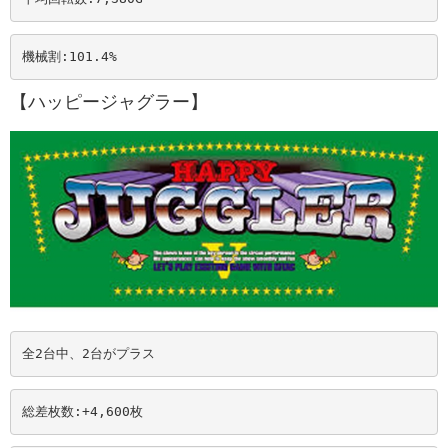
機械割:101.4
%
【ハッピージャグラー】
全2台中、2台がプラス
総差枚数:+4,600
枚