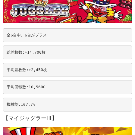
全6台中、6台がプラス
総差枚数:+14,700
枚
平均差枚数:+2,450
枚
平均回転数:10,560
G
機械割:107.7
%
【マイジャグラーⅢ】