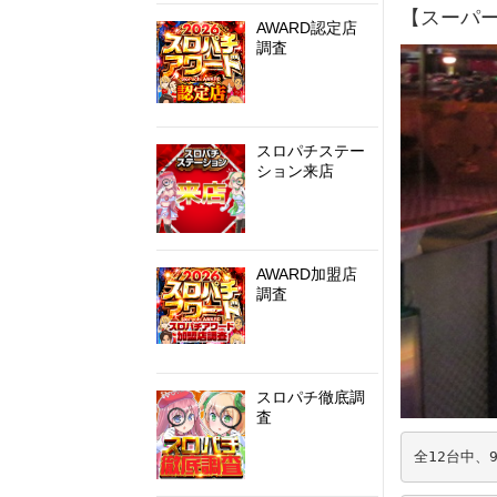
【スーパ
AWARD認定店
調査
スロパチステー
ション来店
AWARD加盟店
調査
スロパチ徹底調
査
全12台中、