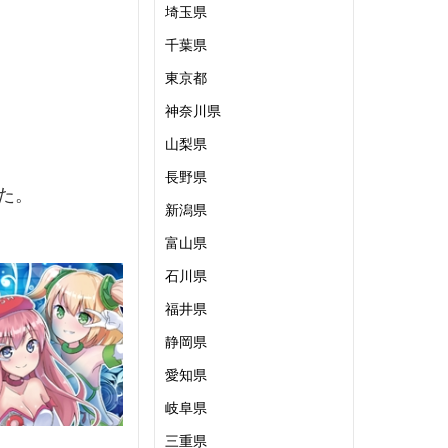
埼玉県
千葉県
東京都
神奈川県
山梨県
長野県
た。
新潟県
富山県
石川県
福井県
静岡県
愛知県
岐阜県
三重県