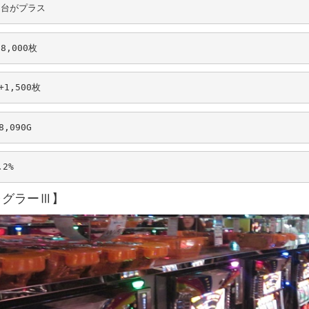
9台がプラス
8,000
枚
1,500
枚
,090
G
.2
%
ャグラーⅢ】