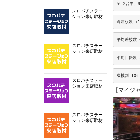
全12台中、
スロパチステー
ション来店取材
総差枚数:+1
平均差枚数:+
スロパチステー
ション来店取材
平均回転数:8
機械割:106
スロパチステー
ション来店取材
【マイジ
スロパチステー
ション来店取材