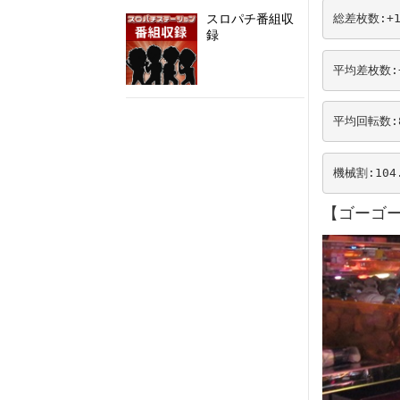
スロパチ番組収
総差枚数:+1
録
平均差枚数:+
平均回転数:8
@SloPachi_Staさんのツイート
機械割:104
【ゴーゴ