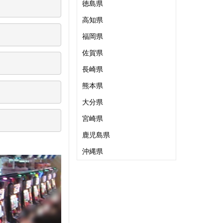
徳島県
高知県
福岡県
佐賀県
長崎県
熊本県
大分県
宮崎県
鹿児島県
沖縄県