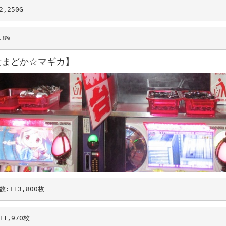
,250
G
.8
%
女まどか☆マギカ】
:+13,800
枚
1,970
枚