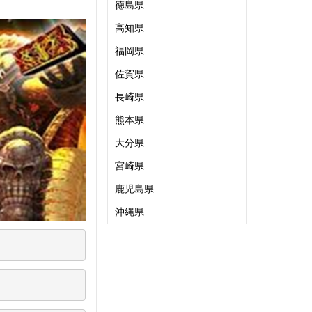
徳島県
高知県
福岡県
佐賀県
長崎県
熊本県
大分県
宮崎県
鹿児島県
沖縄県