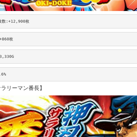
数:+12,900
枚
860
枚
,330
G
.6
%
サラリーマン番長】