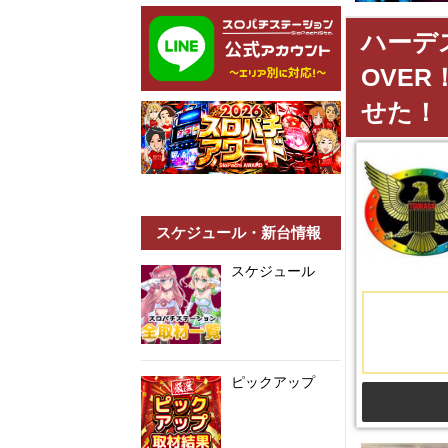
ハーデ
OVE
せた！
スケジュール・新台情報
スケジュール
ピックアップ