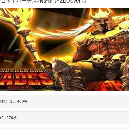
ゴッドハーデス-奪われたZEUSver.-】
数:+20,400
枚
1,270
枚