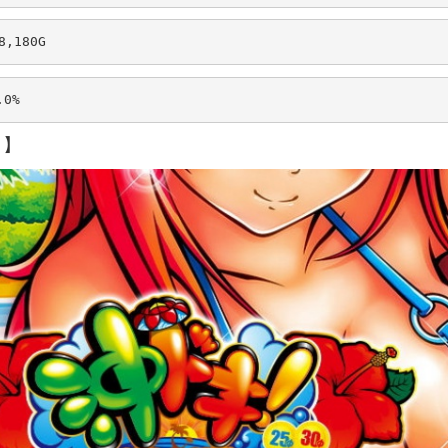
,180
G
.0
%
！】