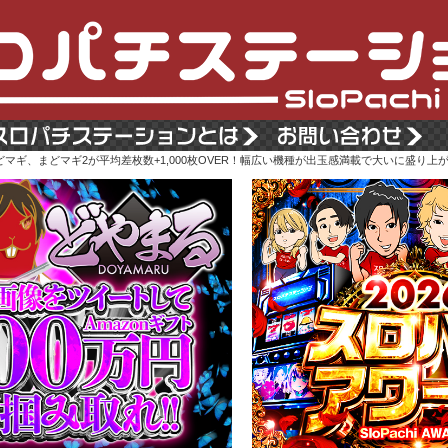
どマギ、まどマギ2が平均差枚数+1,000枚OVER！幅広い機種が出玉感満載で大いに盛り上