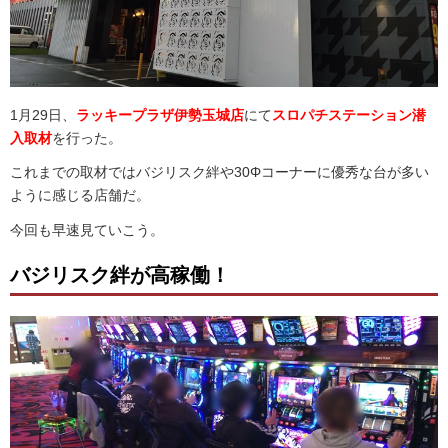
1月29日、
ラッキープラザ伊勢玉城店
にて
スロパチステーション潜
入取材
を行った。
これまでの取材ではバジリスク絆や30Φコーナーに優秀な台が多い
ように感じる店舗だ。
今回も早速見ていこう。
バジリスク絆が高稼働！