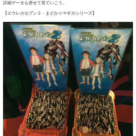
詳細データも併せて見ていこう。
【エウレカセブン２・まどか☆マギカシリーズ】