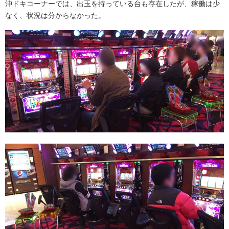
沖ドキコーナーでは、出玉を持っている台も存在したが、稼働は少
なく、状況は分からなかった。