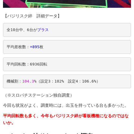
【バジリスク絆 詳細データ】
全10台中、6台が
プラス
平均差枚数：
+895
枚
平均回転数：6936回転
機械割：
104.3
%（設定3：102%　設定4：106.6%）
（※スロパチステーション独自調査）
今回も状況がよく、調査時には、出玉を持っている台も多かった。
平均回転数も多く、今年もバジリスク絆が看板機種になるのではな
いか。