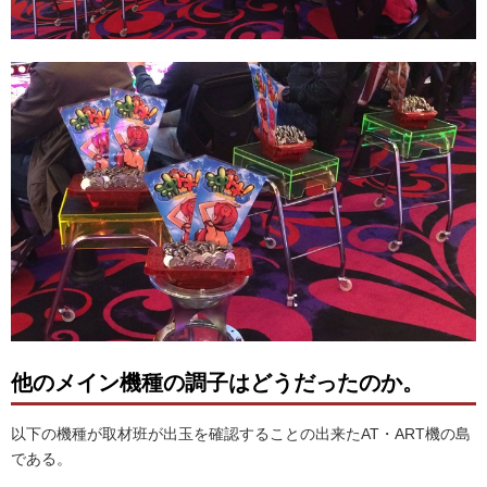
他のメイン機種の調子はどうだったのか。
以下の機種が取材班が出玉を確認することの出来たAT・ART機の島
である。