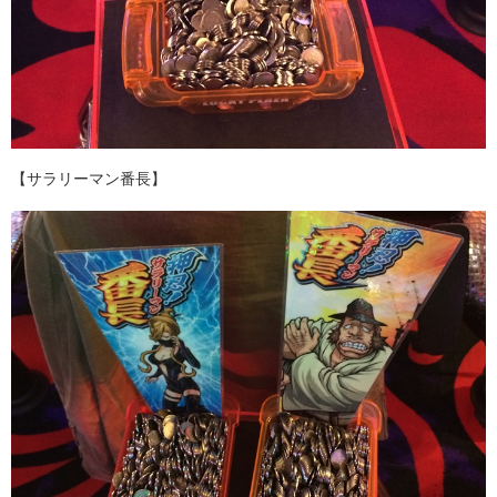
【サラリーマン番長】