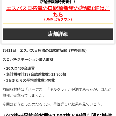
店舗情報随時更新中！
エスパス日拓溝の口駅前新館の店舗詳細はこ
ちら
（DMMぱちタウン）
店舗詳細
7月11日 エスパス日拓溝の口駅前新館（神奈川県）
スロパチステーション潜入取材
・20スロ400台設置
・集計機種計137台総差枚数:-11,900枚
・1台あたりの平均差枚数:-90枚
前回取材時は「ハーデス」「ギルクラ」が好調であったが、凹んだ
機種が目立ってしまった。
今回はどうだったのだろうか。早速詳しい結果を見ていこう。
バジ絆が平均差枚数+2,000枚と好調も凹む機種