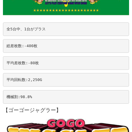
全5台中、1台がプラス
総差枚数:-400
枚
平均差枚数:-80
枚
平均回転数:2,250
G
機械割:98.8
%
【ゴーゴージャグラー】