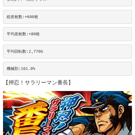
総差枚数:+600
枚
平均差枚数:+80
枚
平均回転数:2,770
G
機械割:101.0
%
【押忍！サラリーマン番長】