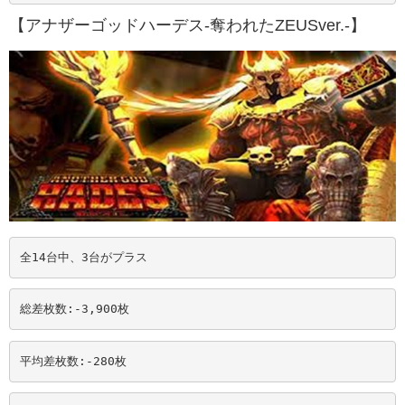
【アナザーゴッドハーデス-奪われたZEUSver.-】
全14台中、3台がプラス
総差枚数:-3,900
枚
平均差枚数:-280
枚