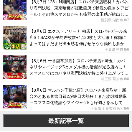
【8月7日 123＋N湖南店】スロパチ来店取材！カバネ
リ海門決戦、東京喰種が複数箇所で状況の良さをアピ
ール！その他スマスロからも抜群の出玉感が続出して
いた！
滋賀県 湖南市
8/7
【8月6日 エクス・アリーナ 柏店】スロパチガール来
店S！SAO2が平均差枚数+4,130枚と大活躍！稼働に
よってはまだまだ出玉感を伸ばせそうな箇所も多かっ
た！
千葉県 柏市
8/6
【8月6日 一番舘草加店】スロパチ来店in埼玉！カバ
ネリやマイジャグ5とメダル機の活躍が光る店内に！
スマスロではカバネリ海門決戦が特に盛り上がってい
た！
埼玉県 草加市
8/6
【8月6日 マルハン千葉北店】スロパチ来店取材！新
台のとある禁書目録2が終日大熱狂！また攻殻機動隊
～スマスロ化物語やマイジャグ5も好調さを示してい
た！
千葉県 千葉市稲毛区
8/6
最新記事一覧