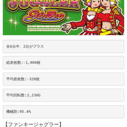
全6台中、2台がプラス
総差枚数:-1,900
枚
平均差枚数:-320
枚
平均回転数:2,230
G
機械割:95.4
%
【ファンキージャグラー】