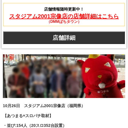
店舗情報随時更新中！
スタジアム2001宗像店の店舗詳細はこちら
（DMMぱちタウン）
店舗詳細
10月26日 スタジアム2001宗像店（福岡県）
【あつまる×スロパチ取材】
・並び:154人（20スロ352台設置）