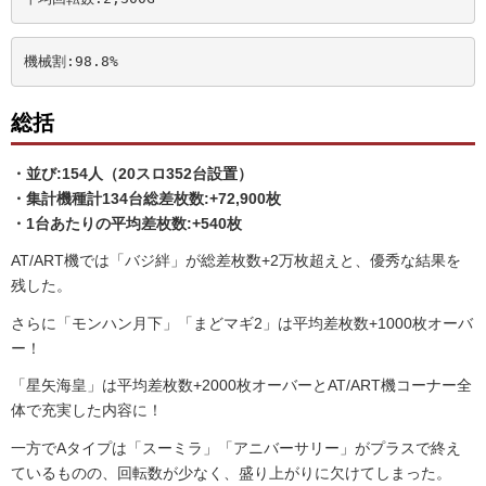
機械割:98.8
%
総括
・並び:154人（20スロ352台設置）
・集計機種計134台総差枚数:+72,900枚
・1台あたりの平均差枚数:+540枚
AT/ART機では「バジ絆」が総差枚数+2万枚超えと、優秀な結果を
残した。
さらに「モンハン月下」「まどマギ2」は平均差枚数+1000枚オーバ
ー！
「星矢海皇」は平均差枚数+2000枚オーバーとAT/ART機コーナー全
体で充実した内容に！
一方でAタイプは「スーミラ」「アニバーサリー」がプラスで終え
ているものの、回転数が少なく、盛り上がりに欠けてしまった。