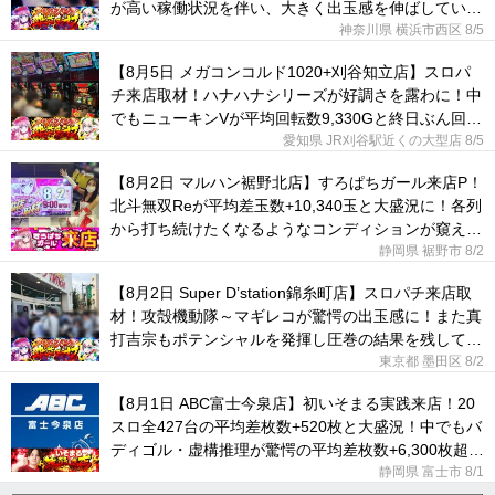
が高い稼働状況を伴い、大きく出玉感を伸ばしてい
た！
神奈川県 横浜市西区
8/5
【8月5日 メガコンコルド1020+刈谷知立店】スロパ
チ来店取材！ハナハナシリーズが好調さを露わに！中
でもニューキンVが平均回転数9,330Gと終日ぶん回さ
れていた！
愛知県 JR刈谷駅近くの大型店
8/5
【8月2日 マルハン裾野北店】すろぱちガール来店P！
北斗無双Reが平均差玉数+10,340玉と大盛況に！各列
から打ち続けたくなるようなコンディションが窺え
た！
静岡県 裾野市
8/2
【8月2日 Super D’station錦糸町店】スロパチ来店取
材！攻殻機動隊～マギレコが驚愕の出玉感に！また真
打吉宗もポテンシャルを発揮し圧巻の結果を残してい
た！
東京都 墨田区
8/2
【8月1日 ABC富士今泉店】初いそまる実践来店！20
スロ全427台の平均差枚数+520枚と大盛況！中でもバ
ディゴル・虚構推理が驚愕の平均差枚数+6,300枚超え
に！
静岡県 富士市
8/1