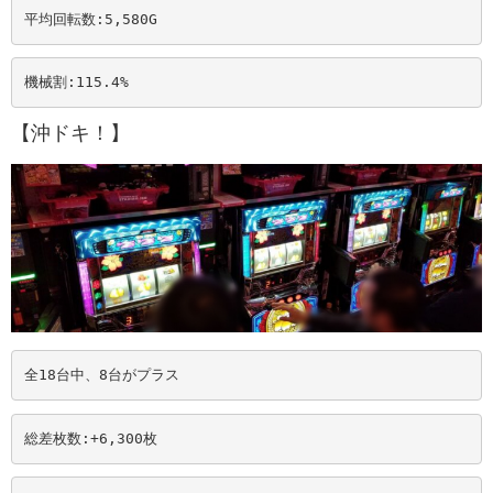
平均回転数:5,580
G
機械割:115.4
%
【沖ドキ！】
全18台中、8台がプラス
総差枚数:+6,300
枚