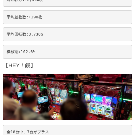
平均差枚数:+290
枚
平均回転数:3,730
G
機械割:102.6
%
【HEY！鏡】
全18台中、7台がプラス