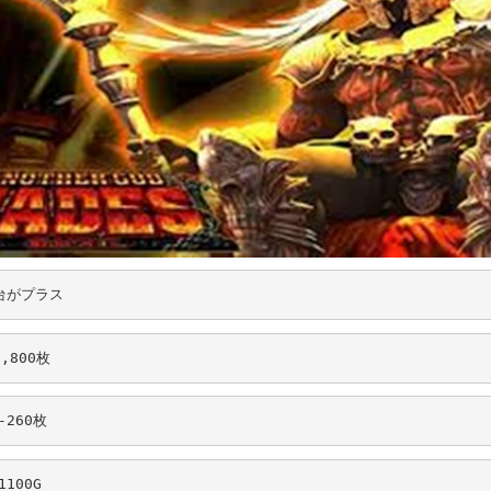
台がプラス
,800
枚
260
枚
100
G