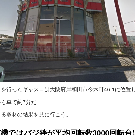
を行ったギャスロは大阪府岸和田市今木町46-1に位置
ら車で約7分だ！
なる取材の結果を見に行こう。
RT機ではバジ絆が平均回転数3000回転