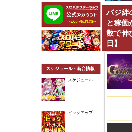
バジ絆の
と稼働
数で伸
日】
スケジュール・新台情報
スケジュール
ピックアップ