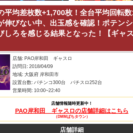
平均差枚数+1,700枚！全台平均回転数1
が伸びない中、出玉感を確認！ポテンシ
びしろを感じる結果となった！【ギャス
店舗: PAO岸和田 ギャスロ
訪問日: 2018/04/09
地域: 大阪府 岸和田市
設置台数: パチンコ300台 パチスロ252台
営業時間: 10:00~22:40
店舗情報随時更新中！
PAO岸和田 ギャスロの店舗詳細はこちら
（DMMぱちタウン）
店舗詳細