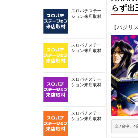
らず出
スロパチステー
ション来店取材
【バジリ
スロパチステー
ション来店取材
スロパチステー
ション来店取材
スロパチステー
ション来店取材
全7台中、4