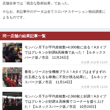
店舗全体では「残念な取材結果」であった。
※なお、本記事中のデータは全てスロパチステーション独自調査に
よるものです。
同一店舗の結果記事一覧
モンハン月下が平均差枚数+4,000枚に迫る！Aタイプ
ではグレキンが好調&高稼働であった！【ルネックス
パーク坂ノ市店 11月24日】
大分県 大分市 11/24
番長シリーズが全機種プラス！Aタイプはまずまずの
出玉感となるも稼働に不安が残る結果に。【ルネック
スパーク坂ノ市店 11月14日】
大分県 大分市 11/14
モンハン月下が平均差枚数+2,060枚と好調！Aタイプ
ではグレキンが好調＆高稼働でコーナーを盛り上げ
た！【ルネックスパーク坂ノ市店 10月24日】