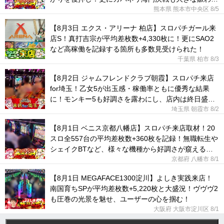
を見せた！
熊本県 熊本市中央区
8/5
【8月3日 エクス・アリーナ 柏店】スロパチガール来
店S！真打吉宗が平均差枚数+4,330枚に！更にSAO2
など高稼働を記録する箇所も多数見受けられた！
千葉県 柏市
8/3
【8月2日 ジャムフレンドクラブ朝霞】スロパチ来店
for埼玉！乙女5が出玉感・稼働率ともに優秀な結果
に！モンキー5も好調さを露わにし、店内は終日盛況
となった！
埼玉県 朝霞市
8/2
【8月1日 ベニス京都八幡店】スロパチ来店取材！20
スロ全557台の平均差枚数+360枚を記録！無職転生や
シェイクBTなど、様々な機種から好調さが窺える店
内に！
京都府 八幡市
8/1
【8月1日 MEGAFACE1300淀川】よしき実践来店！
南国育ちSPが平均差枚数+5,220枚と大盛況！ヴヴヴ2
も圧巻の光景を魅せ、ユーザーの心を掴む！
大阪府 大阪市淀川区
8/1