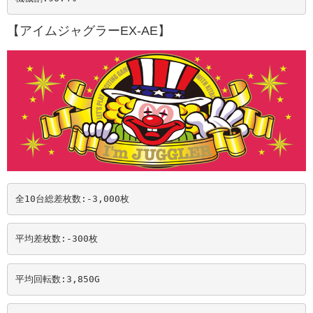
【アイムジャグラーEX-AE】
全10台
総差枚数:-3,000
枚
平均差枚数:-300
枚
平均回転数:3,850
G