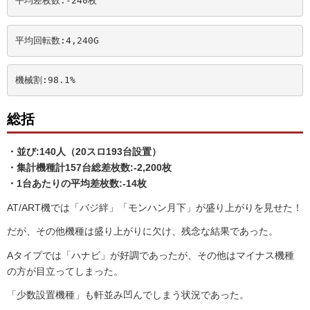
平均差枚数:-240
枚
平均回転数:4,240
G
機械割:98.1
%
総括
・並び:140人（20スロ193台設置）
・集計機種計157台総差枚数:-2,200枚
・1台あたりの平均差枚数:-14枚
AT/ART機では「バジ絆」「モンハン月下」が盛り上がりを見せた！
だが、その他機種は盛り上がりに欠け、残念な結果であった。
Aタイプでは「ハナビ」が好調であったが、その他はマイナス機種
の方が目立ってしまった。
「少数設置機種」も軒並み凹んでしまう状況であった。