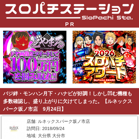
P R
バジ絆・モンハン月下・ハナビが好調！しかし凹む機種も
多数確認し、盛り上がりに欠けてしまった。【ルネックス
パーク坂ノ市店 9月24日】
店舗: ルネックスパーク坂ノ市店
訪問日: 2018/09/24
地域: 大分県 大分市