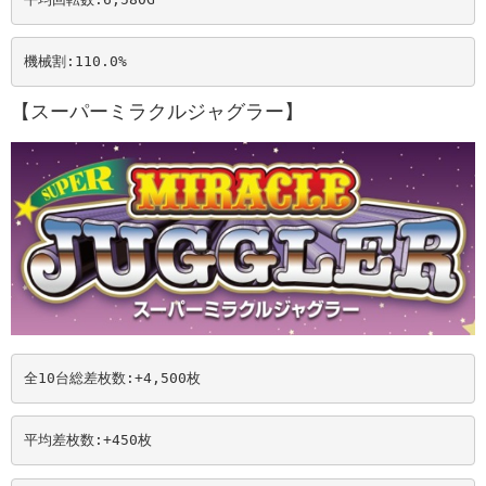
機械割:110.0
%
【スーパーミラクルジャグラー】
全10台
総差枚数:+4,500
枚
平均差枚数:+450
枚