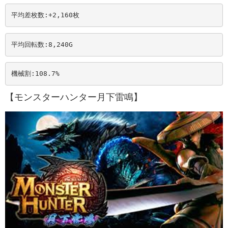
平均差枚数:+2,160
枚
平均回転数:8,240
G
機械割:108.7
%
【モンスターハンター月下雷鳴】