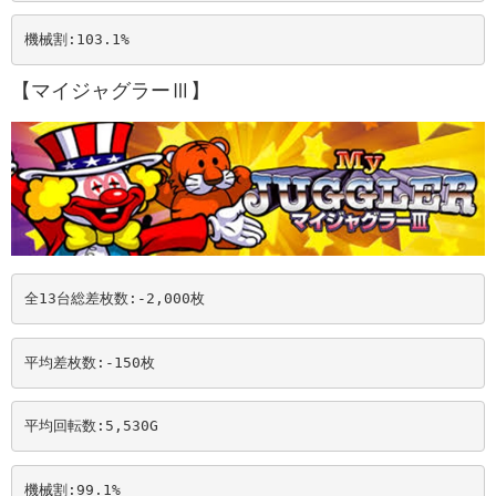
機械割:103.1
%
【マイジャグラーⅢ】
全13台
総差枚数:-2,000
枚
平均差枚数:-150
枚
平均回転数:5,530
G
機械割:99.1
%