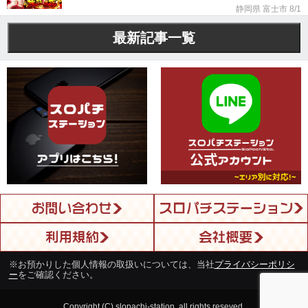
に！
静岡県 富士市
8/1
最新記事一覧
※お預かりした個人情報の取扱いについては、当社
プライバシーポリシ
ー
をご確認ください。
Copyright (C) slopachi-station. all rights reseved.