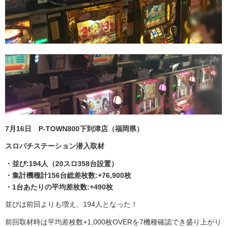
7月16日 P-TOWN800下到津店（福岡県）
スロパチステーション潜入取材
・並び:194人（20スロ358台設置）
・集計機種計156台総差枚数:+76,900枚
・1台あたりの平均差枚数:+490枚
並びは前回よりも増え、194人となった！
前回取材時は平均差枚数+1,000枚OVERを7機種確認でき盛り上がり