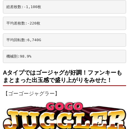
総差枚数:-1,100
枚
平均差枚数:-220
枚
平均回転数:6,740
G
機械割:98.9
%
Aタイプではゴージャグが好調！ファンキーも
まとまった出玉感で盛り上がりをみせた！
【ゴーゴージャグラー】