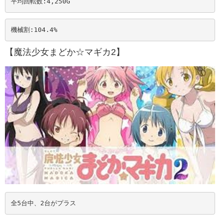
平均回転数:4,250
G
機械割:104.4
%
【魔法少女まどか☆マギカ2】
全5台中、2台がプラス