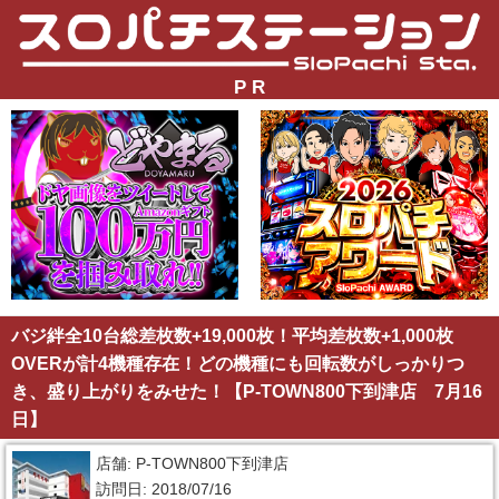
P R
バジ絆全10台総差枚数+19,000枚！平均差枚数+1,000枚
OVERが計4機種存在！どの機種にも回転数がしっかりつ
き、盛り上がりをみせた！【P-TOWN800下到津店 7月16
日】
店舗: P-TOWN800下到津店
訪問日: 2018/07/16