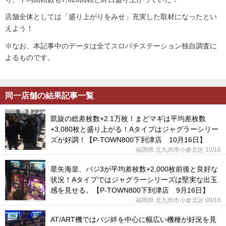
店舗全体としては「盛り上がりをみせ」充実した取材になったとい
えよう！
※なお、本記事中のデータは全てスロパチステーション独自調査に
よるものです。
同一店舗の結果記事一覧
凱旋の総差枚数+2.1万枚！まどマギは平均差枚数
+3,080枚と盛り上がる！Aタイプはジャグラーシリー
ズが好調！【P-TOWN800下到津店 10月16日】
福岡県 北九州市小倉北区 10/16
星矢海皇、バジ3が平均差枚数+2,000枚前後と良好な
状況！Aタイプではジャグラーシリーズは堅実な出玉
感を見せる。【P-TOWN800下到津店 9月16日】
福岡県 北九州市小倉北区 09/16
AT/ART機ではバジ絆を中心に幅広い機種が好況を見