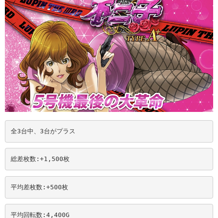
全3台中、3台がプラス
総差枚数:+1,500
枚
平均差枚数:+500
枚
平均回転数:4,400
G