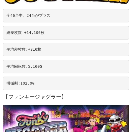
全46台中、24台がプラス
総差枚数:+14,100
枚
平均差枚数:+310
枚
平均回転数:5,100
G
機械割:102.0
%
【ファンキージャグラー】