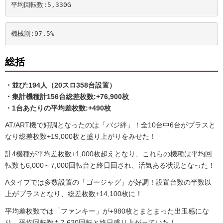
平均回転数:5,330
G
機械割:97.5
%
総括
・並び:194人（20スロ358台設置）
・集計機種計156台総差枚数:+76,900枚
・1台あたりの平均差枚数:+490枚
AT/ART機で好調となったのは「バジ絆」！全10台中6台がプラスと
なり総差枚数+19,000枚と盛り上がりをみせた！
計4機種が平均差枚数+1,000枚超えとなり、これらの機種は平均回
転数も6,000～7,000回転台と終日回され、活気ある状況となった！
Aタイプでは多数設置の「ゴージャグ」が好調！設置台数の半数以
上がプラスとなり、総差枚数+14,100枚に！
平均差枚数では「ファンキー」が+980枚とまとまった出玉感にな
り、平均回転数も7,620回転と終日盛り上がっていた！