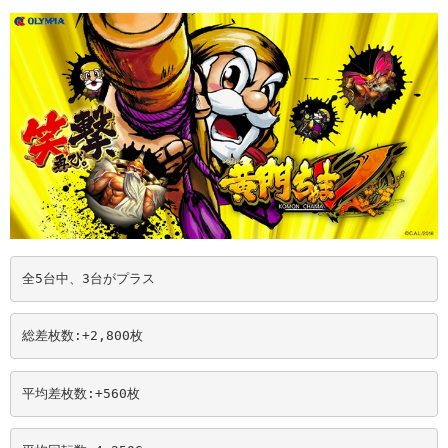
全5台中、3台がプラス
総差枚数:+2,800
枚
平均差枚数:+560
枚