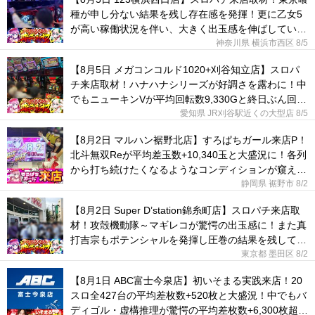
種が申し分ない結果を残し存在感を発揮！更に乙女5
が高い稼働状況を伴い、大きく出玉感を伸ばしてい
た！
神奈川県 横浜市西区
8/5
【8月5日 メガコンコルド1020+刈谷知立店】スロパ
チ来店取材！ハナハナシリーズが好調さを露わに！中
でもニューキンVが平均回転数9,330Gと終日ぶん回さ
れていた！
愛知県 JR刈谷駅近くの大型店
8/5
【8月2日 マルハン裾野北店】すろぱちガール来店P！
北斗無双Reが平均差玉数+10,340玉と大盛況に！各列
から打ち続けたくなるようなコンディションが窺え
た！
静岡県 裾野市
8/2
【8月2日 Super D’station錦糸町店】スロパチ来店取
材！攻殻機動隊～マギレコが驚愕の出玉感に！また真
打吉宗もポテンシャルを発揮し圧巻の結果を残してい
た！
東京都 墨田区
8/2
【8月1日 ABC富士今泉店】初いそまる実践来店！20
スロ全427台の平均差枚数+520枚と大盛況！中でもバ
ディゴル・虚構推理が驚愕の平均差枚数+6,300枚超え