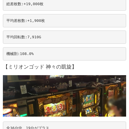
総差枚数:+19,000
枚
平均差枚数:+1,900
枚
平均回転数:7,910
G
機械割:108.0
%
【ミリオンゴッド 神々の凱旋】
全36台中、19台がプラス