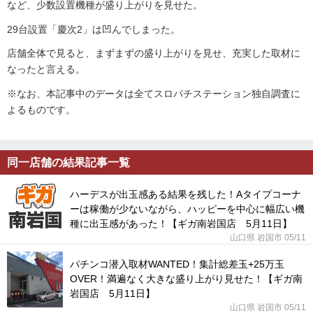
など、少数設置機種が盛り上がりを見せた。
29台設置「慶次2」は凹んでしまった。
店舗全体で見ると、まずまずの盛り上がりを見せ、充実した取材に
なったと言える。
※なお、本記事中のデータは全てスロパチステーション独自調査に
よるものです。
同一店舗の結果記事一覧
ハーデスが出玉感ある結果を残した！Aタイプコーナ
ーは稼働が少ないながら、ハッピーを中心に幅広い機
種に出玉感があった！【ギガ南岩国店 5月11日】
山口県 岩国市 05/11
パチンコ潜入取材WANTED！集計総差玉+25万玉
OVER！満遍なく大きな盛り上がり見せた！【ギガ南
岩国店 5月11日】
山口県 岩国市 05/11