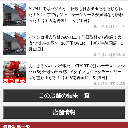
AT/ARTではバジ絆が回転数も付き出玉感を感じられ
た！Aタイプではジャグラーシリーズが満遍なく賑わ
った！【ギガ南岩国店 5月10日】
山口県 岩国市 05/10
パチンコ潜入取材WANTED！前日取材から復調！大
海4と北斗無双で+10万玉OVER！【ギガ南岩国店 5
月10日】
山口県 岩国市 05/10
あつまる×スロパチ取材！AT/ARTではハーデス・マジ
ハロ5が圧巻の出玉感！Aタイプもジャグラーシリー
ズが盛り上がる！【ギガ南岩国店 5月9日】
山口県 岩国市 05/09
この店舗の結果一覧
店舗情報
最新記事一覧