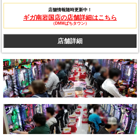
店舗情報随時更新中！
ギガ南岩国店の店舗詳細はこちら
（DMMぱちタウン）
店舗詳細