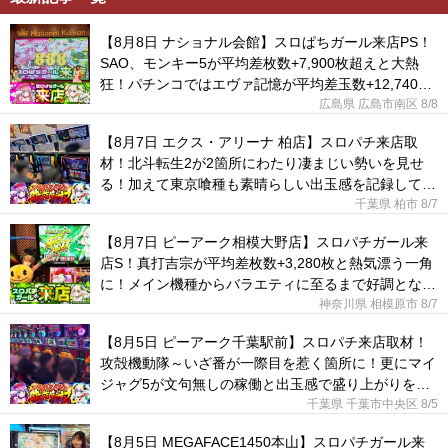
【8月8日 ナショナル会館】スロぱちガール来店PS！
SAO、モンキー5が平均差枚数+7,900枚超えと大熱
狂！パチンコではエヴァ記憶が平均差玉数+12,740玉
に！
広島県 広島市南区
8/8
【8月7日 エクス・アリーナ 柏店】スロパチ来店取
材！北斗転生2が2箇所にわたり凄まじい勢いを見せ
る！加えて東京喰種も素晴らしい出玉感を記録してい
た！
千葉県 柏市
8/7
【8月7日 ピーアーク相模大野店】スロパチガール来
店S！真打吉宗が平均差枚数+3,280枚と熱気漂う一角
に！メイン機種からバラエティに至るまで好調となっ
た！
神奈川県 相模原市
8/7
【8月5日 ピーアーク千葉駅前】スロパチ来店取材！
攻殻機動隊～いざ番が一際目を惹く箇所に！更にマイ
ジャグ5が文句無しの稼働と出玉感で盛り上がりを後
押しした！
千葉県 千葉市中央区
8/5
【8月5日 MEGAFACE1450本山】スロパチガール来