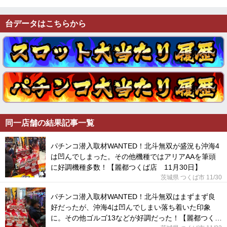
台データはこちらから
同一店舗の結果記事一覧
パチンコ潜入取材WANTED！北斗無双が盛況も沖海4
は凹んでしまった。その他機種ではアリアAAを筆頭
に好調機種多数！【麗都つくば店 11月30日】
茨城県 つくば市 11/30
パチンコ潜入取材WANTED！北斗無双はまずまず良
好だったが、沖海4は凹んでしまい落ち着いた印象
に。その他ゴルゴ13などが好調だった！【麗都つくば