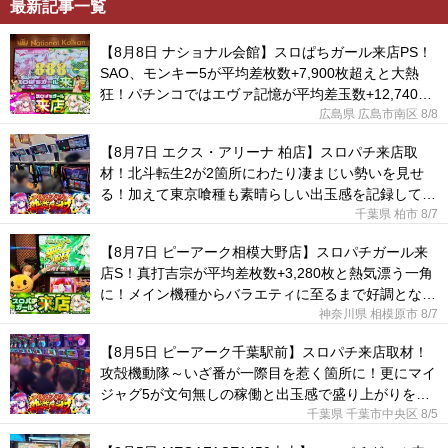
最新記事一覧
【8月8日 ナショナル会館】スロぱちガール来店PS！
SAO、モンキー5が平均差枚数+7,900枚超えと大熱
狂！パチンコではエヴァ記憶が平均差玉数+12,740玉
に！
広島県 広島市南区
8/8
【8月7日 エクス・アリーナ 柏店】スロパチ来店取
材！北斗転生2が2箇所にわたり凄まじい勢いを見せ
る！加えて東京喰種も素晴らしい出玉感を記録してい
た！
千葉県 柏市
8/7
【8月7日 ピーアーク相模大野店】スロパチガール来
店S！真打吉宗が平均差枚数+3,280枚と熱気漂う一角
に！メイン機種からバラエティに至るまで好調となっ
た！
神奈川県 相模原市
8/7
【8月5日 ピーアーク千葉駅前】スロパチ来店取材！
攻殻機動隊～いざ番が一際目を惹く箇所に！更にマイ
ジャグ5が文句無しの稼働と出玉感で盛り上がりを後
押しした！
千葉県 千葉市中央区
8/5