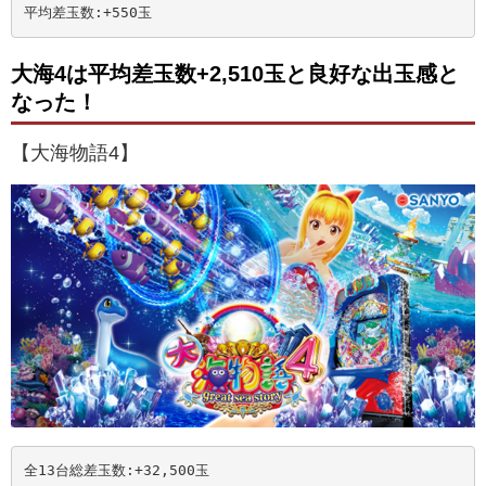
平均差玉数:+550
玉
大海4は平均差玉数+2,510玉と良好な出玉感と
なった！
【大海物語4】
全13台
総差玉数:+32,500
玉