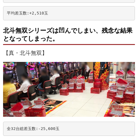
平均差玉数:+2,510
玉
北斗無双シリーズは凹んでしまい、残念な結果
となってしまった。
【真・北斗無双】
全32台
総差玉数:-25,600
玉