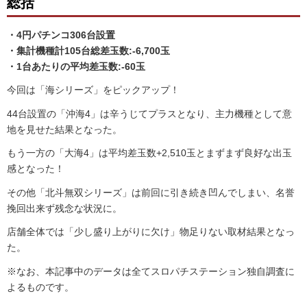
総括
・4円パチンコ306台設置
・集計機種計105台総差玉数:-6,700玉
・1台あたりの平均差玉数:-60玉
今回は「海シリーズ」をピックアップ！
44台設置の「沖海4」は辛うじてプラスとなり、主力機種として意
地を見せた結果となった。
もう一方の「大海4」は平均差玉数+2,510玉とまずまず良好な出玉
感となった！
その他「北斗無双シリーズ」は前回に引き続き凹んでしまい、名誉
挽回出来ず残念な状況に。
店舗全体では「少し盛り上がりに欠け」物足りない取材結果となっ
た。
※なお、本記事中のデータは全てスロパチステーション独自調査に
よるものです。