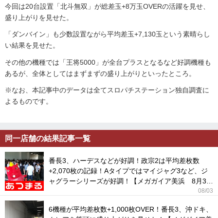
今回は20台設置「北斗無双」が総差玉+8万玉OVERの活躍を見せ、
盛り上がりを見せた。
「ダンバイン」も少数設置ながら平均差玉+7,130玉という素晴らし
い結果を見せた。
その他の機種では「王将5000」が全台プラスとなるなど好調機種も
あるが、全体としてはまずまずの盛り上がりといったところ。
※なお、本記事中のデータは全てスロパチステーション独自調査に
よるものです。
同一店舗の結果記事一覧
番長3、ハーデスなどが好調！政宗2は平均差枚数
+2,070枚の記録！Aタイプではマイジャグ3など、ジ
ャグラーシリーズが好調！【メガガイア美浜 8月3
日】
08/03
6機種が平均差枚数+1,000枚OVER！番長3、沖ドキ、