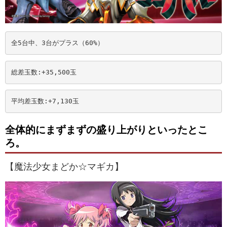
全5台中、3台がプラス（60%）
総差玉数:+35,500
玉
平均差玉数:+7,130
玉
全体的にまずまずの盛り上がりといったとこ
ろ。
【魔法少女まどか☆マギカ】