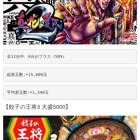
全12台中、6台がプラス（50%）
総差玉数:+15,600
玉
平均差玉数:+1,340
玉
【餃子の王将3 大盛5000】