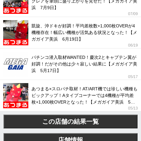
クレアを筆頭に盛り上がりを見せた！【メガガイア美
浜 7月9日】
07/09
凱旋、沖ドキが好調！平均差枚数+1,000枚OVERが4
機種存在！幅広い機種が活気ある状況となった！【メ
ガガイア美浜 6月19日】
06/19
パチンコ潜入取材WANTED！慶次2とキャプテン翼が
好調！だがその他は少々寂しい結果に【メガガイア美
浜 5月17日】
05/17
あつまる×スロパチ取材！AT/ART機では珍しい機種も
ピックアップ！Aタイプコーナーでは4機種が平均差
枚+1,000枚OVERとなった！【メガガイア美浜 5月
13日】
05/13
この店舗の結果一覧
店舗情報