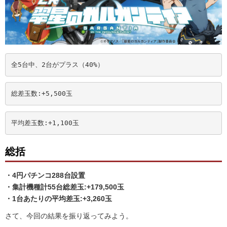
全5台中、2台がプラス（40%）
総差玉数:+5,500
玉
平均差玉数:+1,100
玉
総括
・4円パチンコ288台設置
・集計機種計55台総差玉:+179,500玉
・1台あたりの平均差玉:+3,260玉
さて、今回の結果を振り返ってみよう。