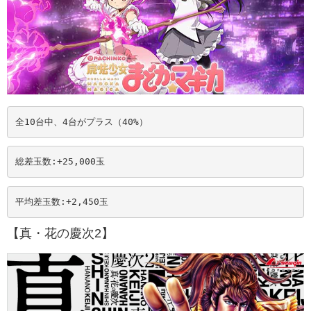
全10台中、4台がプラス（40%）
総差玉数:+25,000
玉
平均差玉数:+2,450
玉
【真・花の慶次2】