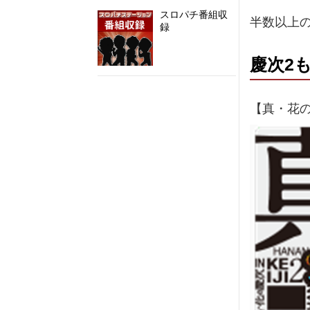
スロパチ番組収
半数以上
録
慶次2
@SloPachi_Staさんのツイート
【真・花の