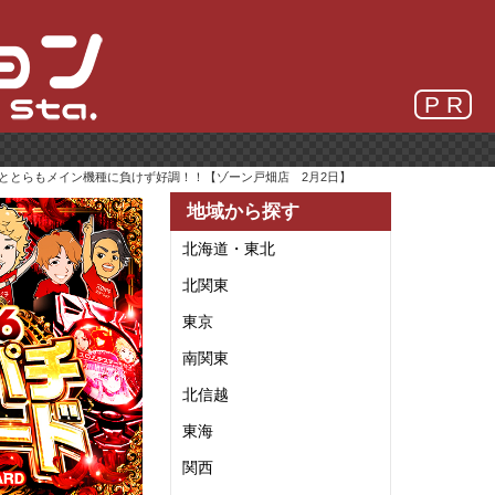
P R
おととらもメイン機種に負けず好調！！【ゾーン戸畑店 2月2日】
地域から探す
北海道・東北
北関東
東京
南関東
北信越
東海
関西