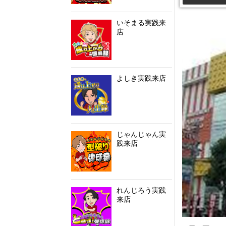
いそまる実践来
店
よしき実践来店
じゃんじゃん実
践来店
れんじろう実践
来店