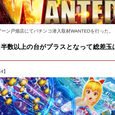
ゾーン戸畑店にてパチンコ潜入取材WANTEDを行った。
は半数以上の台がプラスとなって総差玉は
4】