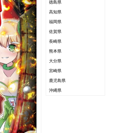
徳島県
高知県
福岡県
佐賀県
長崎県
熊本県
大分県
宮崎県
鹿児島県
沖縄県