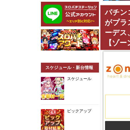
パチン
がプラ
ーデス
【ゾー
スケジュール・新台情報
スケジュール
ピックアップ