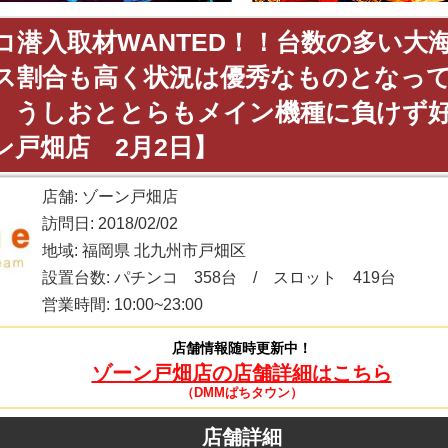
コ潜入取材WANTED！！台数の多い大海
ス割合も高く状況は優秀なものとなっ
、うしおととらもメイン機種に負けず
ン戸畑店 2月2日】
店舗: ゾーン戸畑店
訪問日: 2018/02/02
地域: 福岡県 北九州市戸畑区
設置台数: パチンコ 358台 / スロット 419台
営業時間: 10:00~23:00
店舗情報随時更新中！
ゾーン戸畑店の店舗詳細はこちら
（DMMぱちタウン）
店舗詳細