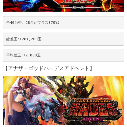
全40台中、28台がプラス(70%)
総差玉ː+281,200玉
平均差玉ː+7,030玉
【アナザーゴッドハーデスアドベント】