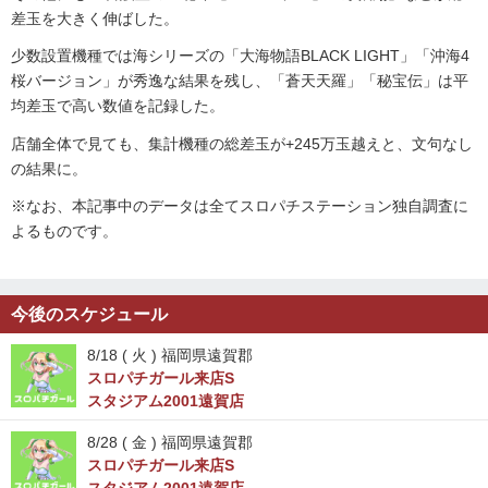
差玉を大きく伸ばした。
少数設置機種では海シリーズの「大海物語BLACK LIGHT」「沖海4
桜バージョン」が秀逸な結果を残し、「蒼天天羅」「秘宝伝」は平
均差玉で高い数値を記録した。
店舗全体で見ても、集計機種の総差玉が+245万玉越えと、文句なし
の結果に。
※なお、本記事中のデータは全てスロパチステーション独自調査に
よるものです。
今後のスケジュール
8/18 (
火
) 福岡県遠賀郡
スロパチガール来店S
スタジアム2001遠賀店
8/28 (
金
) 福岡県遠賀郡
スロパチガール来店S
スタジアム2001遠賀店