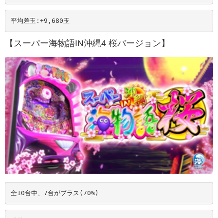
平均差玉ː+9,680玉
【スーパー海物語IN沖縄4 桜バージョン】
全10台中、7台がプラス(70%)