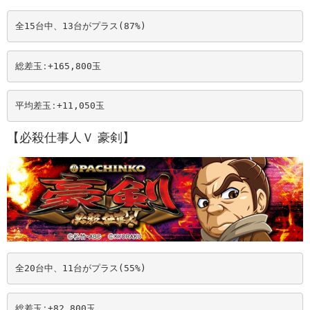
全15台中、13台がプラス(87%)
総差玉ː+165,800玉
平均差玉ː+11,050玉
【必殺仕事人Ｖ 豪剣】
全20台中、11台がプラス(55%)
総差玉ː+82,800玉