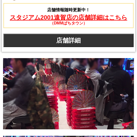
店舗情報随時更新中！
スタジアム2001遠賀店の店舗詳細はこちら
（DMMぱちタウン）
店舗詳細