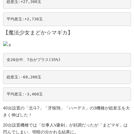
総差玉ː+27,300玉
平均差玉ː+2,730玉
【魔法少女まどか☆マギカ】
全20台中、7台がプラス(35%)
総差玉ː-69,200玉
平均差玉ː-3,460玉
40台設置の「北斗7」「牙狼翔」「ハーデス」の3機種が総差玉を大
きく伸ばした！
20台設置機種では「仕事人V豪剣」が好調だったが「まどマギ」は
凹んでしまい、明暗の分かれる結果に。