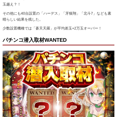
玉越え？！
その他にも40台設置の「ハーデス」「牙狼翔」「北斗7」なども素
晴らしい結果を残した。
少数設置機種では「蒼天天羅」が平均差玉+2万玉オーバー！
パチンコ潜入取材WANTED