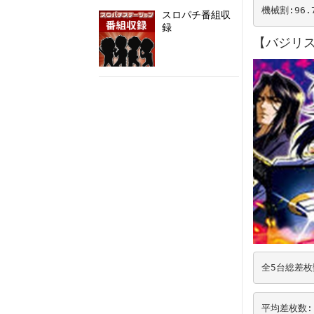
機械割:96.
スロパチ番組収
録
【バジリ
@SloPachi_Staさんのツイート
全5台総差枚数
平均差枚数:-