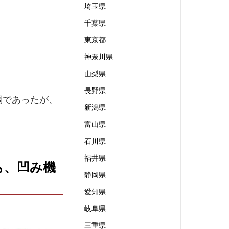
埼玉県
千葉県
東京都
神奈川県
山梨県
長野県
調であったが、
新潟県
富山県
石川県
福井県
も、凹み機
静岡県
愛知県
岐阜県
三重県