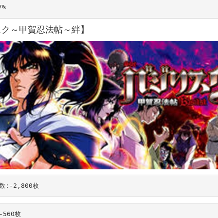
7
%
スク～甲賀忍法帖～絆】
:-2,800
枚
560
枚