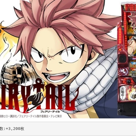
:+3,200
枚