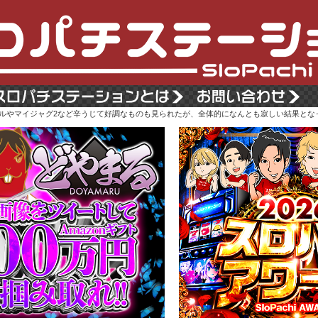
イルやマイジャグ2など辛うじて好調なものも見られたが、全体的になんとも寂しい結果とな