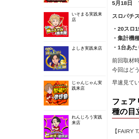
5月18日
いそまる実践来
スロパチ
店
・20スロ1
・集計機種計
・1台あた
よしき実践来店
前回取材
今回はど
早速見て
じゃんじゃん実
践来店
フェア
種の目
れんじろう実践
来店
【FAIRY T