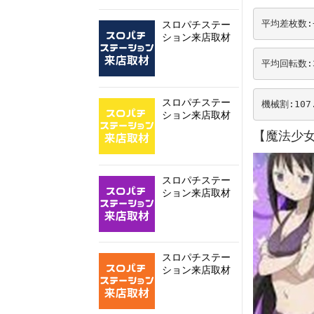
平均差枚数:+
スロパチステー
ション来店取材
平均回転数:3
スロパチステー
機械割:107
ション来店取材
【魔法少女
スロパチステー
ション来店取材
スロパチステー
ション来店取材