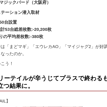
 マジックバード（大阪府）
ステーション潜入取材
50台設置
53台総差枚数:-20,200枚
りの平均差枚数:-380枚
時は「まどマギ」「エウレカAO」「マイジャグ2」が好
うなったのか。
いこう！
リーテイルが辛うじてプラスで終わる
立つ結果に。
AIL】