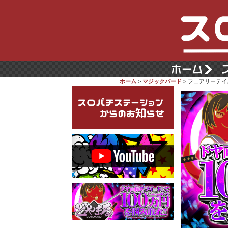
ホーム
>
マジックバード
> フェアリーテ