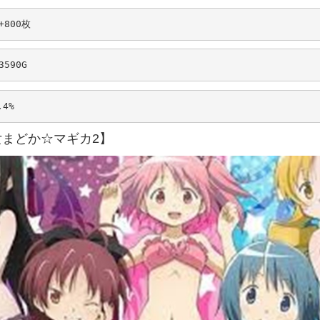
800
枚
590
G
.4
%
まどか☆マギカ2】