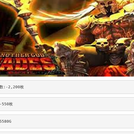
:-2,200
枚
550
枚
580
G