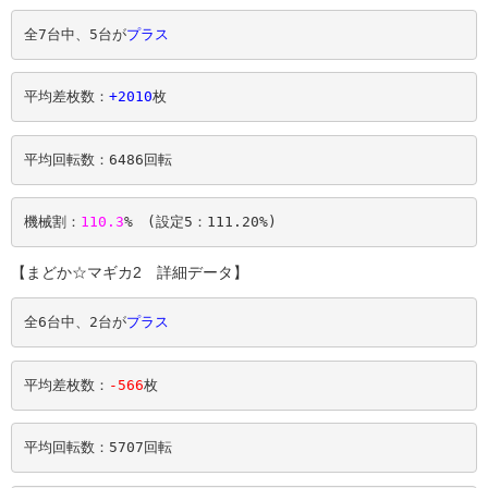
全7台中、5台が
プラス
平均差枚数：
+2010
枚
平均回転数：6486回転
機械割：
110.3
%　(設定5：111.20%)
【まどか☆マギカ2 詳細データ】
全6台中、2台が
プラス
平均差枚数：
-566
枚
平均回転数：5707回転