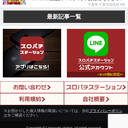
た！
千葉県 千葉市稲毛区
8/6
最新記事一覧
※お預かりした個人情報の取扱いについては、当社
プライバシーポリシ
ー
をご確認ください。