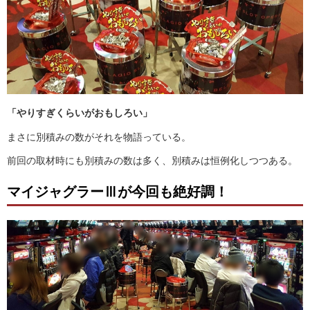
「やりすぎくらいがおもしろい」
まさに別積みの数がそれを物語っている。
前回の取材時にも別積みの数は多く、別積みは恒例化しつつある。
マイジャグラーⅢが今回も絶好調！