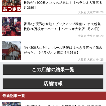
枚数が＋900枚と上々の結果に！【べラジオ大東店 8
月26日】
大阪府 大東市 08/26
番長3が優秀な挙動！ピックアップ機種179台で総差
枚数26万枚オーバー！【 ベラジオ大東店 5月20日】
大阪府 大東市 05/20
並び300人に対し、ホール状況ははっきり言って残念
だった。【ベラジオ大東店 4月26日】
大阪府 大東市 04/26
この店舗の結果一覧
店舗情報
最新記事一覧