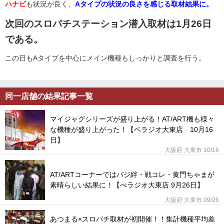
ハナビ
も状況が良く、
Aタイプの状況の良さを感じる取材結果に。
次回のスロパチステーション潜入取材は1月26日
である。
この日もAタイプを中心にメイン機種もしっかりと調査を行う。
同一店舗の結果記事一覧
マイジャグシリーズが盛り上がる！AT/ART機も様々
な機種が盛り上がった！【ベラジオ大東店 10月16
日】
大阪府 大東市 10/16
AT/ARTコーナーではバジ絆・戦コレ・黄門ちゃまが
素晴らしい結果に！【べラジオ大東店 9月26日】
大阪府 大東市 09/26
あつまる×スロパチ取材が初開催！！集計機種平均差