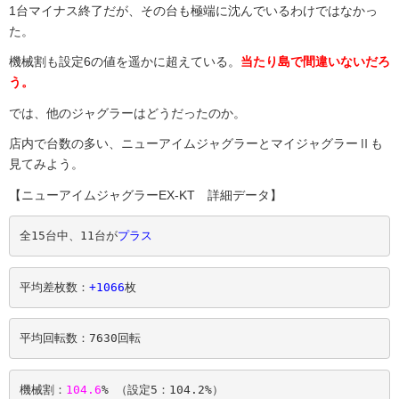
1台マイナス終了だが、その台も極端に沈んでいるわけではなかっ
た。
機械割も設定6の値を遥かに超えている。
当たり島で間違いないだろ
う。
では、他のジャグラーはどうだったのか。
店内で台数の多い、ニューアイムジャグラーとマイジャグラーⅡも
見てみよう。
【ニューアイムジャグラーEX-KT 詳細データ】
全15台中、11台が
プラス
平均差枚数：
+1066
枚
平均回転数：7630回転
機械割：
104.6
% （設定5：104.2%）