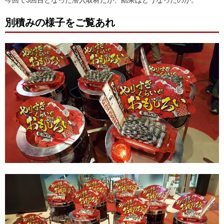
別積みの様子をご覧あれ