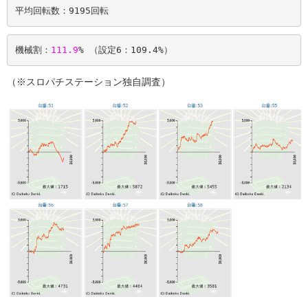
平均回転数：9195回転
機械割：
111.9
% （設定6：109.4%）
（※スロパチステーション独自調査）